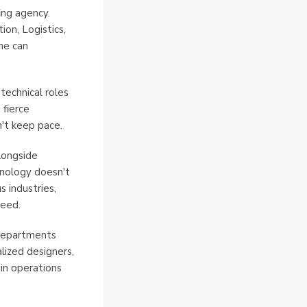
ing agency.
ion, Logistics,
ne can
technical roles
 fierce
n't keep pace.
longside
hnology doesn't
s industries,
need.
 departments
alized designers,
in operations