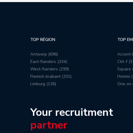
TOP RÉGION
TOP EM
Antwerp (696)
Accent l
East-flanders (334)
Ctrl-f (3
West-flanders (299)
Square c
Flemish brabant (201)
Homini (
Limburg (136)
One on 
Your recruitment
partner