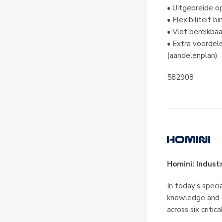
• Uitgebreide o
• Flexibiliteit 
• Vlot bereikba
• Extra voordele
(aandelenplan)
582908
Homini: Indust
In today's speci
knowledge and c
across six critica