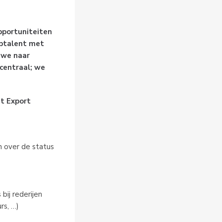
pportuniteiten
optalent met
 we naar
 centraal; we
st Export
n over de status
bij rederijen
rs, …)