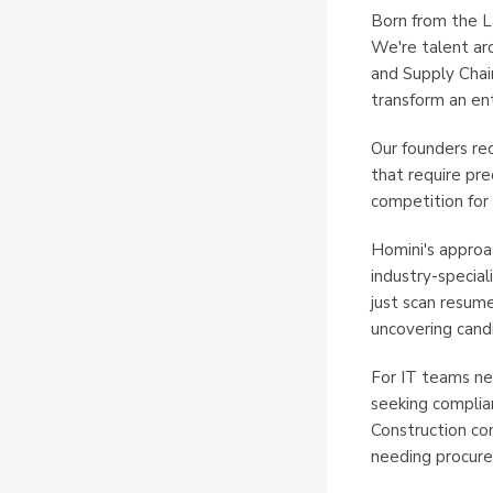
Born from the L
We're talent arc
and Supply Chai
transform an ent
Our founders re
that require pre
competition for 
Homini's approa
industry-specia
just scan resumes
uncovering candi
For IT teams ne
seeking complian
Construction co
needing procurem