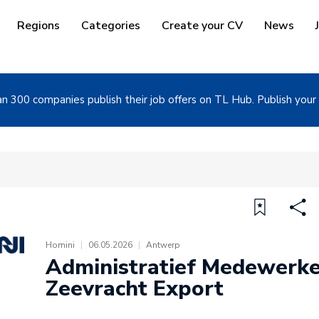
Regions
Categories
Create your CV
News
n 300 companies publish their job offers on TL Hub. Publish your 
Homini
|
06.05.2026
|
Antwerp
Administratief Medewerke
Zeevracht Export