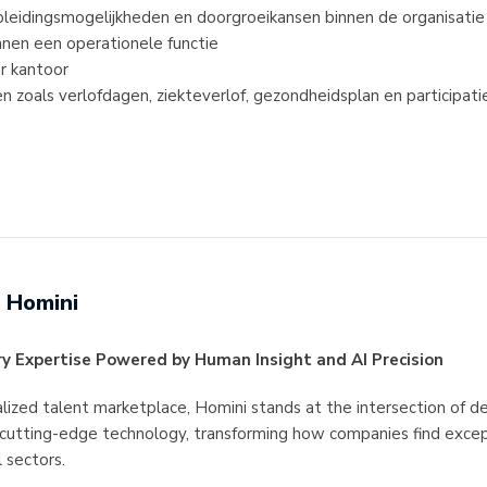
pleidingsmogelijkheden en doorgroeikansen binnen de organisatie
binnen een operationele functie
ar kantoor
n zoals verlofdagen, ziekteverlof, gezondheidsplan en participat
Homini
ry Expertise Powered by Human Insight and AI Precision
alized talent marketplace, Homini stands at the intersection of d
utting-edge technology, transforming how companies find excep
l sectors.