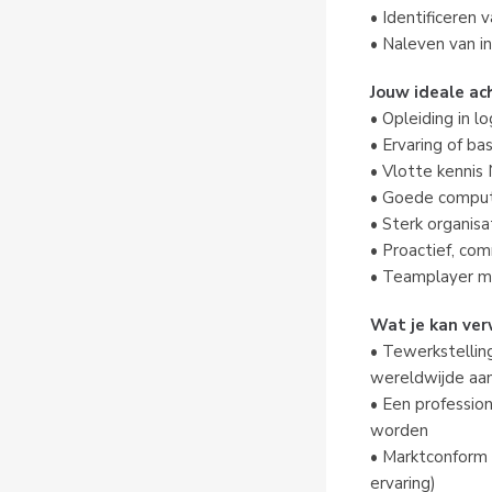
• Identificeren 
• Naleven van i
Jouw ideale ac
• Opleiding in l
• Ervaring of ba
• Vlotte kennis
• Goede compute
• Sterk organis
• Proactief, com
• Teamplayer me
Wat je kan ve
• Tewerkstelling
wereldwijde aa
• Een profession
worden
• Marktconform 
ervaring)