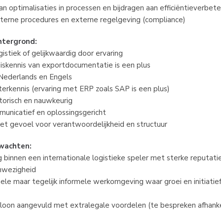
van optimalisaties in processen en bijdragen aan efficiëntieverbet
nterne procedures en externe regelgeving (compliance)
htergrond:
ogistiek of gelijkwaardig door ervaring
siskennis van exportdocumentatie is een plus
 Nederlands en Engels
rkennis (ervaring met ERP zoals SAP is een plus)
atorisch en nauwkeurig
municatief en oplossingsgericht
t gevoel voor verantwoordelijkheid en structuur
rwachten:
 binnen een internationale logistieke speler met sterke reputatie
nwezigheid
ele maar tegelijk informele werkomgeving waar groei en initiatie
loon aangevuld met extralegale voordelen (te bespreken afhankel