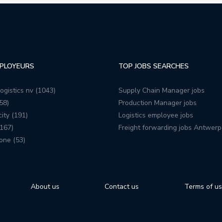
PLOYEURS
TOP JOBS SEARCHES
ogistics nv (1043)
Supply Chain Manager jobs
58)
Production Manager jobs
ity (191)
Logistics employee jobs
167)
Freight forwarding jobs Antwerp
one (53)
About us
Contact us
Terms of u