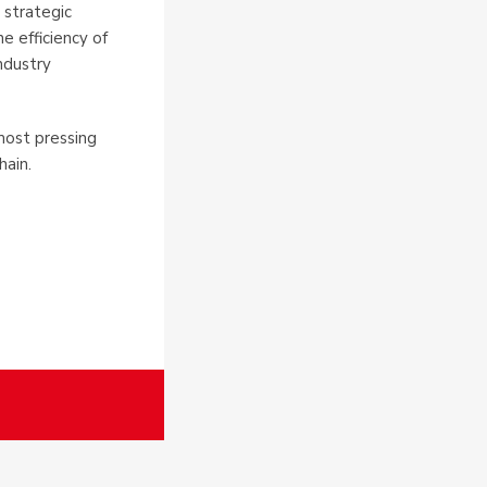
 strategic
 efficiency of
ndustry
most pressing
hain.