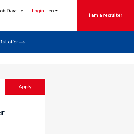
Job Days
Login
en
I am a recruiter
1st offer
Apply
r