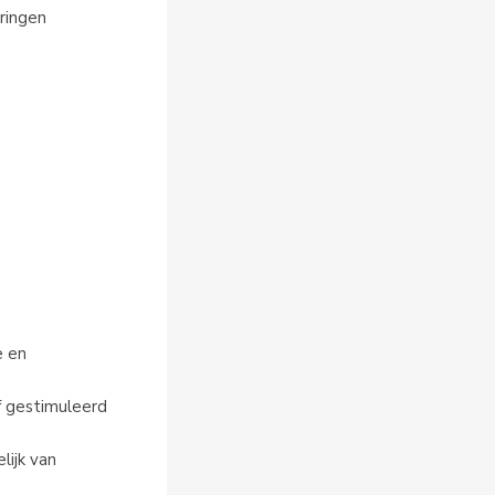
eringen
 en 
f gestimuleerd 
ijk van 