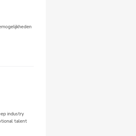
iemogelijkheden 
eep industry
tional talent