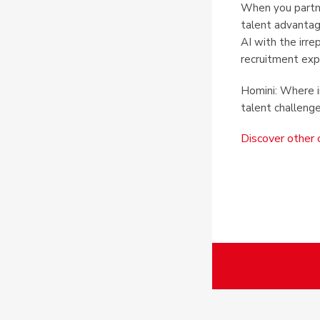
When you partne
talent advantag
AI with the irr
recruitment exp
Homini: Where i
talent challenge
Discover other 