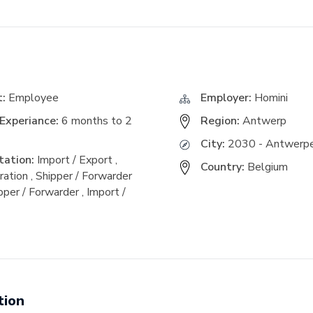
t:
Employee
Employer:
Homini
Experiance:
6 months to 2
Region:
Antwerp
City:
2030 - Antwerp
ation:
Import / Export
,
Country:
Belgium
ration
,
Shipper / Forwarder
pper / Forwarder
,
Import /
tion