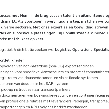
:
succes met Homini, dé brug tussen talent en uitmuntende o
idsmarkt. Als voorloper in wervingsdiensten, matchen we t
n diverse sectoren. Met onze expertise en toewijding streven
es en succesvolle plaatsingen. Bij Homini staat elk individu
ecte match, keer op keer.
gistiek & distributie zoeken we: 
Logistics Operations Speciali
ordelijkheden:
 opvolgen van non-hazardous (non-DG) exportzendingen
endingen voor specifieke klantaccounts en proactief communicere
registreren van douanedocumenten via nationale systemen
beheren van dossiers in het SAP-systeem
pick-up instructies naar transportpartners
n documenteren van boekingsbevestigingen en container releases 
n professionele relaties met leveranciers (rederijen, transporteu
rapporteringen en KPI’s volgens bedrijfsstandaarden