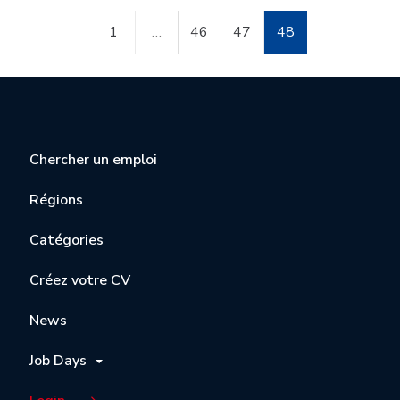
1
…
46
47
48
Chercher un emploi
Régions
Catégories
Créez votre CV
News
Job Days