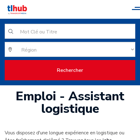
T
n
Rechercher
Emploi - Assistant
logistique
Vous disposez d'une longue expérience en logistique ou