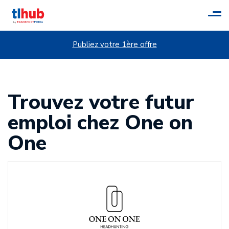
Tog
navi
Publiez votre 1ère offre
Trouvez votre futur
emploi chez One on
One