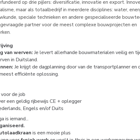
fundeerd op drie pijlers: diversificatie, innovatie en export. Inno
ialisme, maar als totaalbedrijf in meerdere disciplines: water, energ
uwkunde, speciale technieken en andere gespecialiseerde bouwte
eelgevraagde partner voor de meest complexe bouwprojecten en
rken.
ijving
g van werven:
Je levert allerhande bouwmaterialen veilig en tijd
ven in Duitsland.
annen:
Je krijgt de dagplanning door van de transportplanner en
meest efficiënte oplossing.
 voor de job
ver een geldig rijbewijs CE + oplegger
ederlands, Engels en/of Duits
a is iemand...
ganiseerd.
utolaadkraan
is een mooie plus