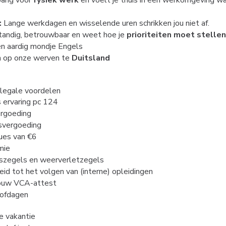
 bang voor
fysiek werk
en voelt je thuis in een werkomgeving wa
:
Lange werkdagen en wisselende uren schrikken jou niet af.
standig, betrouwbaar en weet hoe je
prioriteiten moet stellen
en aardig mondje Engels
n op onze werven te
Duitsland
alegale voordelen
 ervaring pc 124
ergoeding
svergoeding
ues van €6
mie
szegels en weerverletzegels
id tot het volgen van (interne) opleidingen
jouw VCA-attest
lofdagen
je vakantie