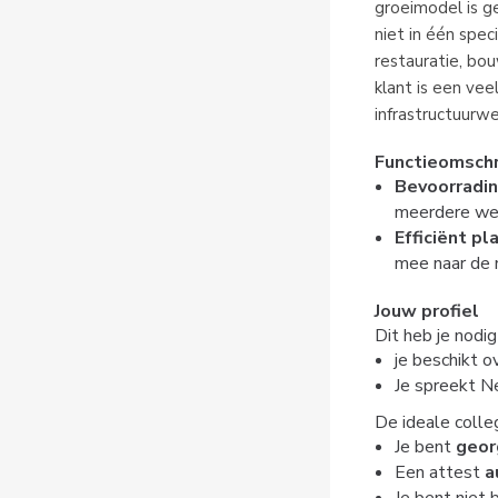
groeimodel is ge
niet in één spec
restauratie, bo
klant is een v
infrastructuurwe
Functieomschr
Bevoorradin
meerdere wer
Efficiënt pl
mee naar de 
Jouw profiel
Dit heb je nodig
je beschikt o
Je spreekt N
De ideale colleg
Je bent
geor
Een attest
a