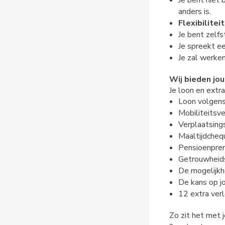
Je bent niet
anders is.
Flexibiliteit
Je bent zelf
Je spreekt e
Je zal werke
Wij bieden jou
Je loon en extr
Loon volgens
Mobiliteitsv
Verplaatsing
Maaltijdcheq
Pensioenpre
Getrouwheid
De mogelijkhe
De kans op 
12 extra ver
Zo zit het met 