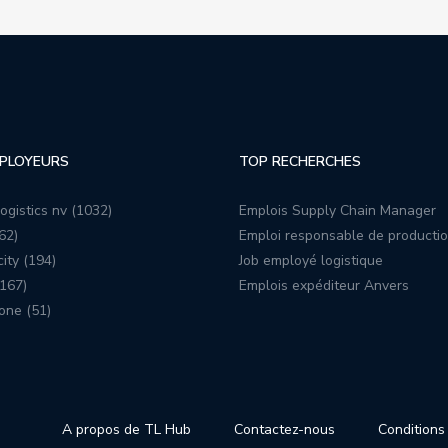
PLOYEURS
TOP RECHERCHES
ogistics nv (1032)
Emplois Supply Chain Manager
62)
Emploi responsable de producti
ity (194)
Job employé logistique
167)
Emplois expéditeur Anvers
one (51)
A propos de TL Hub
Contactez-nous
Conditions 