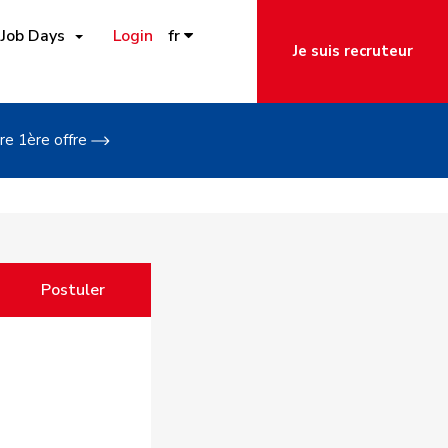
Job Days
Login
fr
Je suis recruteur
re 1ère offre
Postuler