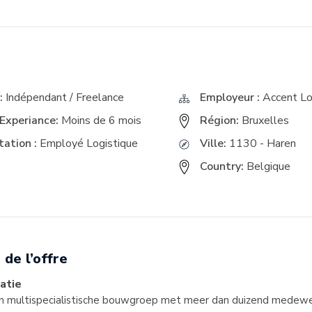
E
:
Indépendant / Freelance
Employeur :
Accent Lo
Experiance:
Moins de 6 mois
Région:
Bruxelles
ation :
Employé Logistique
Ville:
1130 - Haren
Country:
Belgique
 de l’offre
atie
en multispecialistische bouwgroep met meer dan duizend medewe