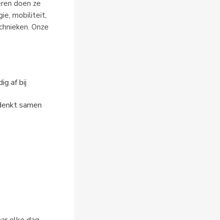
veren doen ze
ie, mobiliteit,
chnieken. Onze
ig af bij
 denkt samen