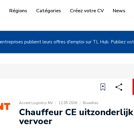
i
Régions
Catégories
Créez votre CV
News
entreprises publient leurs offres d'emploi sur TL Hub. Publiez vot
Accent Logistics NV
|
12.05.2026
|
Bruxelles
Chauffeur CE uitzonderlijk
vervoer