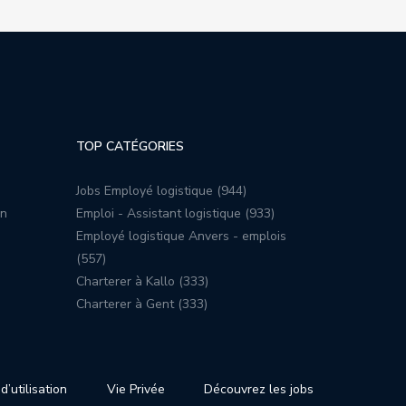
TOP CATÉGORIES
Jobs Employé logistique (944)
on
Emploi - Assistant logistique (933)
Employé logistique Anvers - emplois
(557)
Charterer à Kallo (333)
Charterer à Gent (333)
d’utilisation
Vie Privée
Découvrez les jobs