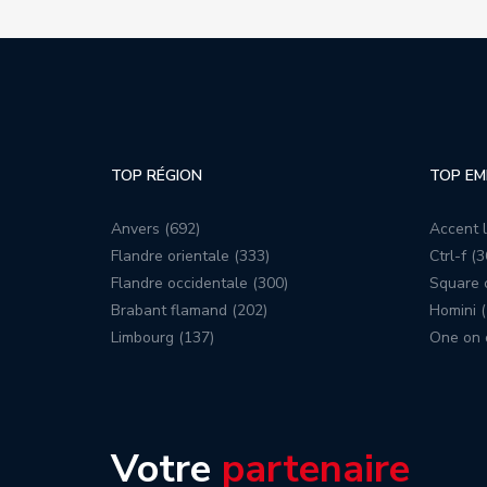
TOP RÉGION
TOP EM
Anvers (692)
Accent l
Flandre orientale (333)
Ctrl-f (3
Flandre occidentale (300)
Square c
Brabant flamand (202)
Homini (
Limbourg (137)
One on 
Votre
partenaire