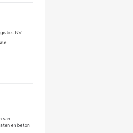
gistics NV
tale
n van
gaten en beton