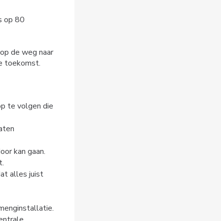
s op 80
r op de weg naar
de toekomst.
op te volgen die
laten
oor kan gaan.
t.
t alles juist
menginstallatie.
ntrale.