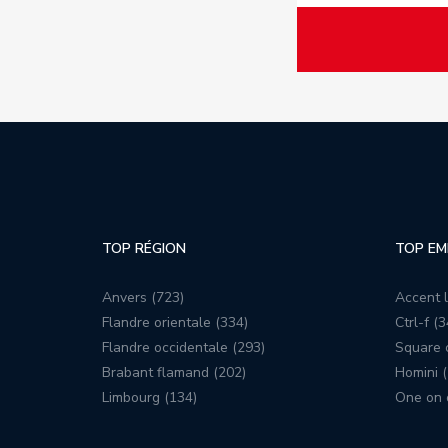
TOP RÉGION
TOP EM
Anvers (723)
Accent l
Flandre orientale (334)
Ctrl-f (3
Flandre occidentale (293)
Square c
Brabant flamand (202)
Homini (
Limbourg (134)
One on 