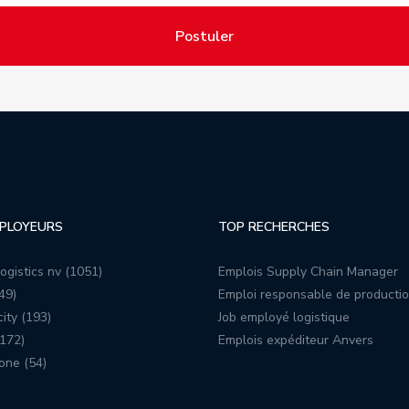
Postuler
PLOYEURS
TOP RECHERCHES
ogistics nv (1051)
Emplois Supply Chain Manager
49)
Emploi responsable de producti
ity (193)
Job employé logistique
172)
Emplois expéditeur Anvers
one (54)