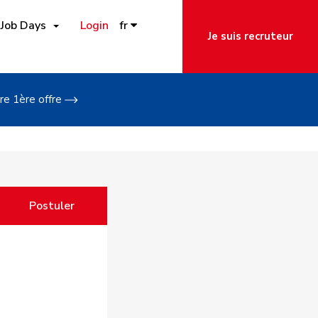
Job Days
Login
fr
Je suis recruteur
re 1ère offre
Postuler