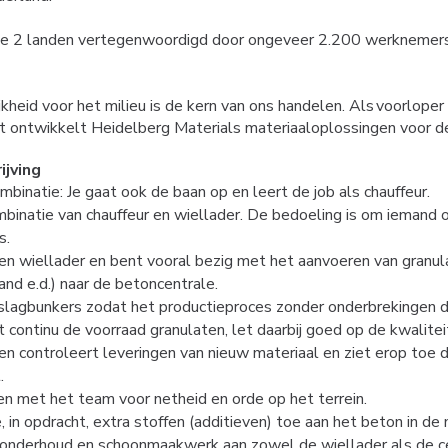
e 2 landen vertegenwoordigd door ongeveer 2.200 werknemer
kheid voor het milieu is de kern van ons handelen. Als voorlope
t ontwikkelt Heidelberg Materials materiaaloplossingen voor 
ijving
mbinatie: Je gaat ook de baan op en leert de job als chauffeur.
mbinatie van chauffeur en wiellader. De bedoeling is om iemand 
s.
een wiellader en bent vooral bezig met het aanvoeren van granu
and e.d.) naar de betoncentrale.
pslagbunkers zodat het productieproces zonder onderbrekingen d
t continu de voorraad granulaten, let daarbij goed op de kwalitei
en controleert leveringen van nieuw materiaal en ziet erop toe da
.
en met het team voor netheid en orde op het terrein.
 in opdracht, extra stoffen (additieven) toe aan het beton in de 
sonderhoud en schoonmaakwerk aan zowel de wiellader als de ce