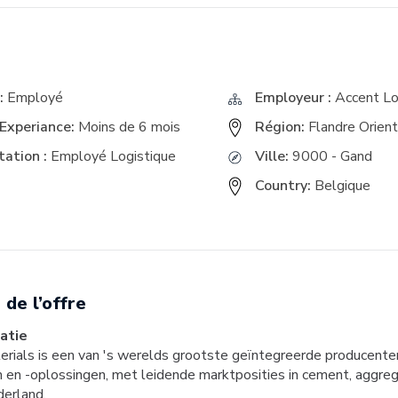
E
:
Employé
Employeur :
Accent Lo
Experiance:
Moins de 6 mois
Région:
Flandre Orien
ation :
Employé Logistique
Ville:
9000 - Gand
Country:
Belgique
 de l’offre
atie
rials is een van 's werelds grootste geïntegreerde producente
 en -oplossingen, met leidende marktposities in cement, aggre
derland.