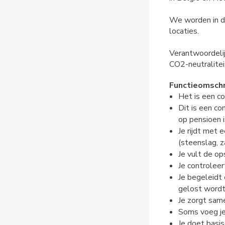
We worden in d
locaties.
Verantwoordelij
CO2-neutralitei
Functieomschr
Het is een co
Dit is een co
op pensioen i
Je rijdt met 
(steenslag, z
Je vult de o
Je controleer
Je begeleidt 
gelost wordt
Je zorgt sam
Soms voeg je,
Je doet basi