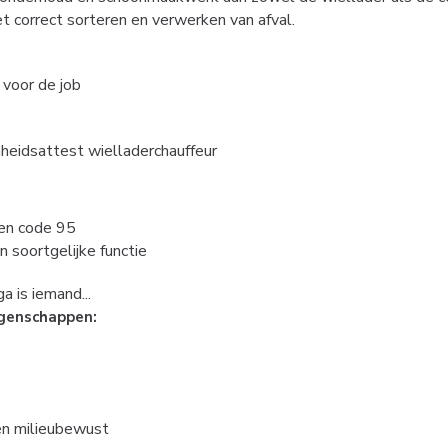
het correct sorteren en verwerken van afval.
 voor de job
idsattest wielladerchauffeur
 en code 95
en soortgelijke functie
a is iemand...
igenschappen:
 en milieubewust