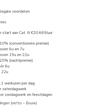
alegale voordelen
mies
r start aan Cat. III €20.669/uur
10% (conventionele premie)
ssen 6u en 7u
ssen 19u en 22u
25% (nachtpremie)
ór 6u
 22u
1 werkuren per dag
 zaterdagwerk
r zondagwerk en feestdagen
dingen (netto – Bouw)