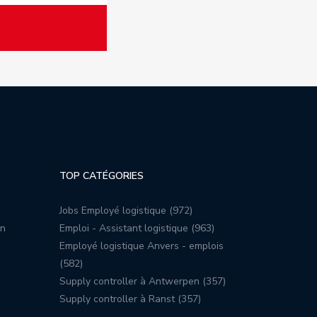
TOP CATÉGORIES
Jobs Employé logistique (972)
on
Emploi - Assistant logistique (963)
Employé logistique Anvers - emplois
(582)
Supply controller à Antwerpen (357)
Supply controller à Ranst (357)