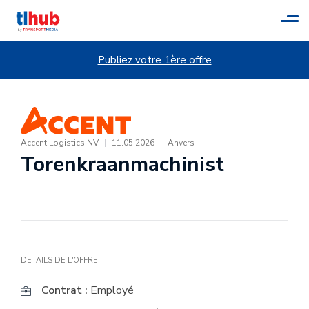
Tog
navi
Publiez votre 1ère offre
Accent Logistics NV
|
11.05.2026
|
Anvers
Torenkraanmachinist
DETAILS DE L'OFFRE
Contrat :
Employé