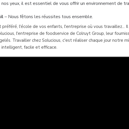
 nos yeux, il est essentiel de vous offrir un environnement de tra
.
ail
– Nous fêtons les réussites tous ensemble.
préféré, l'école de vos enfants, l'entreprise où vous travaillez... Il
ucious, l'entreprise de foodservice de Colruyt Group, leur fournis
rgelés. Travailler chez Solucious, c'est réaliser chaque jour notre mi
intelligent, facile et efficace.