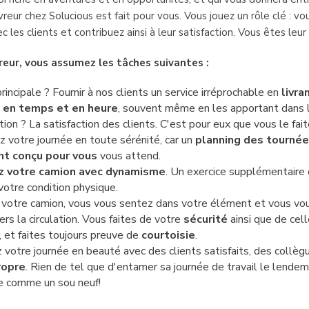
vreur chez Solucious est fait pour vous. Vous jouez un rôle clé : vo
 les clients et contribuez ainsi à leur satisfaction. Vous êtes leur 
reur, vous assumez les tâches suivantes :
rincipale ? Fournir à nos clients un service irréprochable en
livra
en temps et en heure
, souvent même en les apportant dans l
ion ? La satisfaction des clients. C'est pour eux que vous le fait
 votre journée en toute sérénité, car un
planning des tourné
nt conçu pour vous
vous attend.
z votre camion avec dynamisme
. Un exercice supplémentaire
votre condition physique.
 votre camion, vous vous sentez dans votre élément et vous vou
ers la circulation. Vous faites de votre
sécurité
ainsi que de cel
é, et faites toujours preuve de
courtoisie
.
votre journée en beauté avec des clients satisfaits, des collègu
ropre
. Rien de tel que d'entamer sa journée de travail le lendem
e comme un sou neuf!