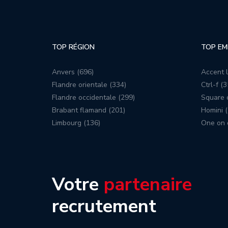
TOP RÉGION
TOP EM
Anvers (696)
Accent l
Flandre orientale (334)
Ctrl-f (3
Flandre occidentale (299)
Square c
Brabant flamand (201)
Homini (
Limbourg (136)
One on 
Votre
partenaire
recrutement