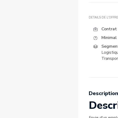
DETAILS DE L'OFFR
Contrat 
Minimal 
Segment
Logistiq
Transpor
Description
Descri
Envie d'un emplo