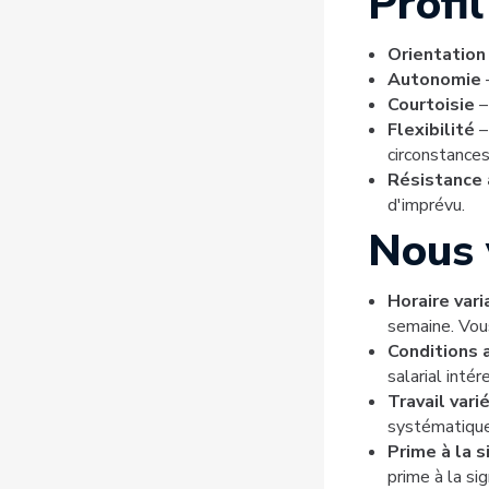
Profil
Orientation 
Autonomie
Courtoisie
–
Flexibilité
–
circonstances
Résistance 
d'imprévu.
Nous 
Horaire var
semaine. Vous
Conditions 
salarial intér
Travail vari
systématique
Prime à la 
prime à la si