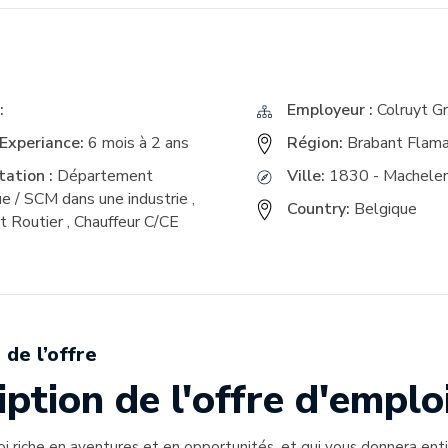
E
:
Employeur :
Colruyt G
Experiance:
6 mois à 2 ans
Région:
Brabant Flam
ation :
Département
Ville:
1830 - Machele
ue / SCM dans une industrie
,
Country:
Belgique
t Routier
,
Chauffeur C/CE
 de l’offre
ption de l'offre d'emplo
i riche en aventures et en opportunités, et qui vous donnera enti