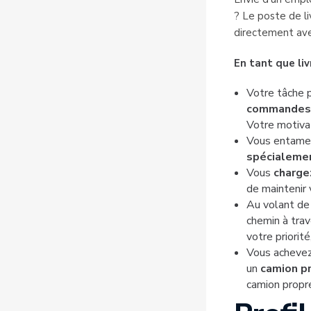
? Le poste de li
directement avec
En tant que liv
Votre tâche p
commandes 
Votre motivat
Vous entamez
spécialeme
Vous
charge
de maintenir 
Au volant de
chemin à trav
votre priorit
Vous achevez 
un
camion p
camion propr