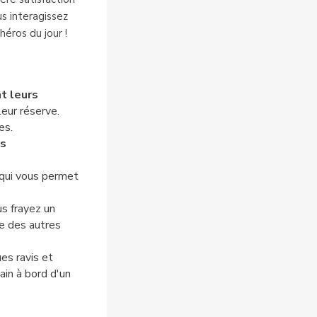
us interagissez
héros du jour !
nt leurs
eur réserve.
es.
es
 qui vous permet
s frayez un
le des autres
es ravis et
ain à bord d'un