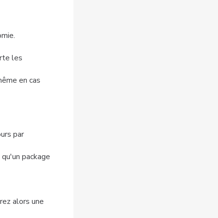
omie.
rte les
 même en cas
urs par
i qu'un package
rez alors une