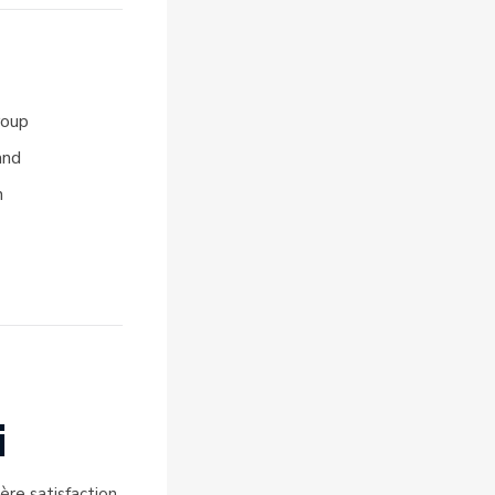
roup
and
n
i
ère satisfaction