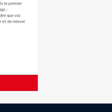
ès le premier
ags :
dire que vos
r et de relever