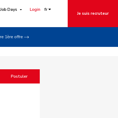
Job Days
Login
fr
Je suis recruteur
re 1ère offre
Postuler