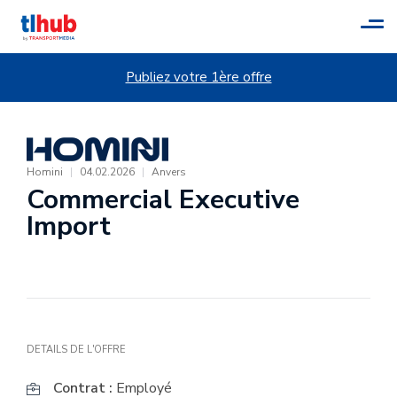
Tog
navi
Publiez votre 1ère offre
Homini
|
04.02.2026
|
Anvers
Commercial Executive
Import
DETAILS DE L'OFFRE
Contrat :
Employé