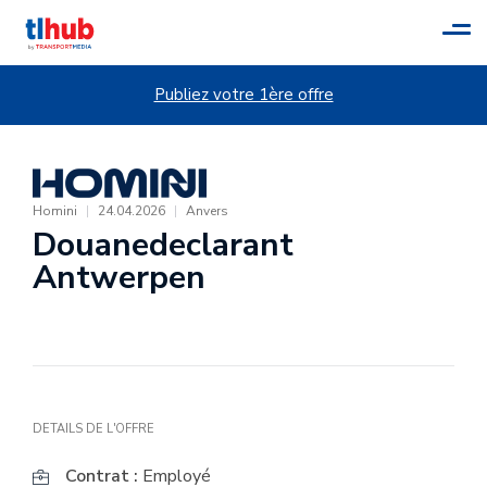
Tog
navi
Publiez votre 1ère offre
Homini
|
24.04.2026
|
Anvers
Douanedeclarant
Antwerpen
DETAILS DE L'OFFRE
Contrat :
Employé