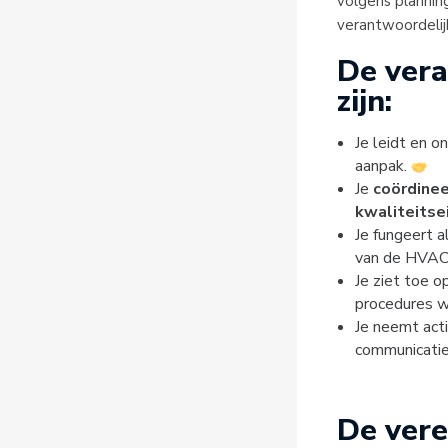
volgens planning
verantwoordelij
De vera
zijn:
Je leidt en 
aanpak.
Je
coördine
kwaliteitse
Je fungeert a
van de HVAC 
Je ziet toe 
procedures w
Je neemt act
communicatie 
De verei