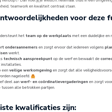
 verloopt? Dan voel jij je wellicht helemaal thuis in een omgevin
kheid, teamwork en kwaliteit centraal staan.
ntwoordelijkheden voor deze f
ondersteunt het
team op de werkplaats
met een duidelijke en
ert onderaannemers
en zorgt ervoor dat iedereen volgens
pla
isen
werkt.
ls
technisch aanspreekpunt
op de werf en bewaakt de
corre
installaties.
op een
veilige werkomgeving
en zorgt dat alle veiligheidsvoors
orden nageleefd.
ief deel aan
werf- en coördinatievergaderingen
en zorgt voor
tussen alle betrokken partijen.
ste kwalificaties zijn: