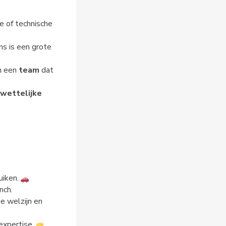
le of technische
ns is een grote
en een
team
dat
wettelijke
uiken.
nch.
je welzijn en
 expertise.