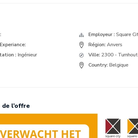
E
:
Employeur :
Square Ci
Experiance:
Région:
Anvers
ation :
Ingénieur
Ville:
2300 - Turnhout
Country:
Belgique
 de l’offre