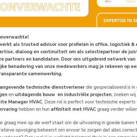
onverwachte!
kt als trusted advisor voor profielen in office, logistiek & 
ertise, dialoog en continuïteit om als selectiepartner de jui
ze partners en kandidaten. Door ons uitgebreid netwerk van 
ijke benadering van onze medewerkers mag je rekenen op ee
ransparante samenwerking.
angevende technische dienstverlener
die gespecialiseerd is i
ngen
en
uitdagende bouw en industriële projecten
, zoeken wij
Site Manager HVAC
. Deze rol is perfect voor technische experts
ervaring
hebben en hun
affiniteit met HVAC
graag verder wille
die graag mee op de werf staat om de uitvoering in goede banen t
atieve opvolging beheerst om ervoor te zorgen dat alles correct,