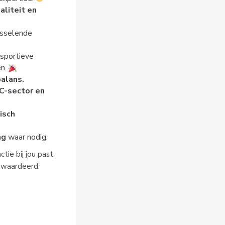
aliteit en
isselende
 sportieve
en.
alans.
-sector en
isch
ng
waar nodig.
tie bij jou past,
gewaardeerd.