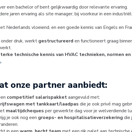
ver een bachelor of bent gelijkwaardig door relevante ervaring.
ere jaren ervaring als site manager, bij voorkeur in een industrië
het Nederlands vloeiend, en een goede kennis van Engels en Fra
m
onder druk, werkt
gestructureerd
en functioneert graag binn
erkt.
sterke technische kennis van HVAC technieken,
normen en 
wat onze partner aanbiedt:
een
competitief salarispakket
aangevuld met;
rijfswagen met tankkaart/laadpas
die je ook privé mag gebr
met
maaltijdcheques
per gewerkte dag voor je welverdiende lu
rijg je ook nog een
groeps- en hospitalisatieverzekering
die 
anderen.
cht in een
warm, hecht team
met een rijk palet aan technische