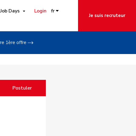
Job Days
Login
fr
Je suis recruteur
re 1ère offre
Postuler