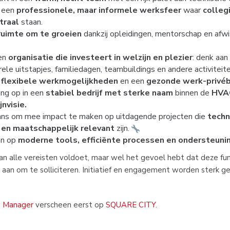
n een
professionele, maar informele werksfeer
waar
collegi
traal
staan.
ruimte om te groeien
dankzij opleidingen, mentorschap en afw
een
organisatie die investeert in welzijn en plezier
: denk aan
rele uitstapjes, familiedagen, teambuildings en andere activiteit
flexibele werkmogelijkheden
en een
gezonde werk-privéb
ing op in een
stabiel bedrijf met sterke naam
binnen de
HVAC
nvisie.
 kans om mee impact te maken op uitdagende projecten die
techn
 en maatschappelijk relevant
zijn.
en op
moderne tools, efficiënte processen en ondersteuni
aan alle vereisten voldoet, maar wel het gevoel hebt dat deze func
aan om te solliciteren. Initiatief en engagement worden sterk 
e Manager
verscheen eerst op
SQUARE CITY
.