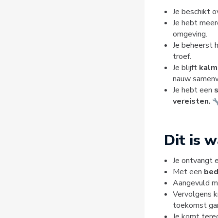
Je beschikt o
Je hebt meerd
omgeving.
Je beheerst 
troef.
Je blijft
kal
nauw samenw
Je hebt een
vereisten.
Dit is 
Je ontvangt 
Met een
bed
Aangevuld 
Vervolgens k
toekomst gar
Je komt tere