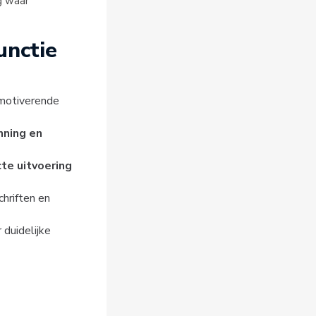
g waar
unctie
 motiverende
nning en
cte uitvoering
chriften en
 duidelijke