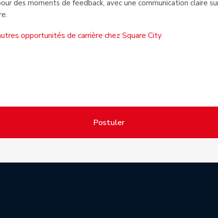
pour des moments de feedback, avec une communication claire sur
re.
utres opportunités de carrière chez Square City
Postuler