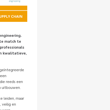
engineering.
ste match te
professionals
n kwalitatieve,
n geïntegreerde
 een
 die reeds een
n uitbouwen.
e leiden, maar
 veilig en