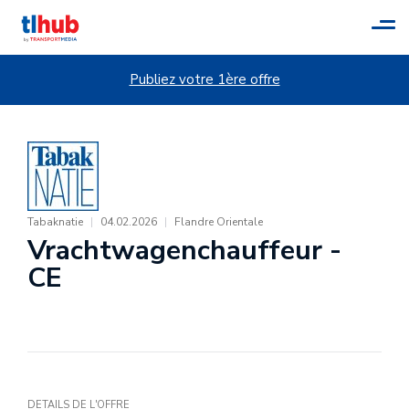
Tog
navi
Publiez votre 1ère offre
Tabaknatie
|
04.02.2026
|
Flandre Orientale
Vrachtwagenchauffeur -
CE
DETAILS DE L'OFFRE