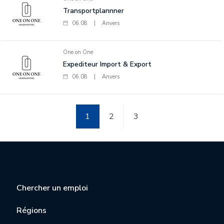
Transportplannner
06.08
|
Anvers
One on One
Expediteur Import & Export
06.08
|
Anvers
1
2
3
Chercher un emploi
Régions