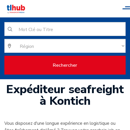
T
n
Rechercher
Expéditeur seafreight
à Kontich
Vous disposez d'une longue expérience en logistique ou