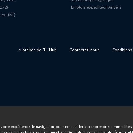
172)
Emplois expéditeur Anvers
one (54)
A propos de TL Hub
Contactez-nous
Conditions 
votre expérience de navigation, pour nous aider à comprendre comment les vis
ur vous et vos besoins. En cliquant sur "Accepter", vous consentez à notre uti