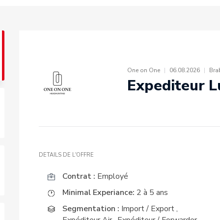
One on One
|
06.08.2026
|
Bra
Expediteur L
DETAILS DE L'OFFRE
Contrat :
Employé
Minimal Experiance:
2 à 5 ans
Segmentation :
Import / Export
,