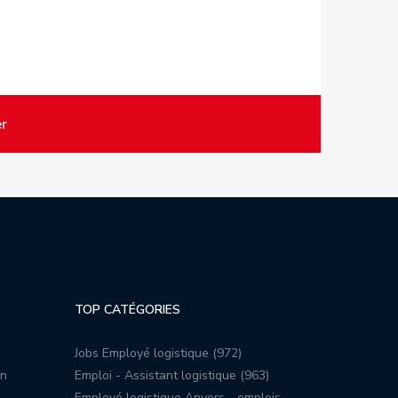
r
TOP CATÉGORIES
Jobs Employé logistique (972)
on
Emploi - Assistant logistique (963)
Employé logistique Anvers - emplois