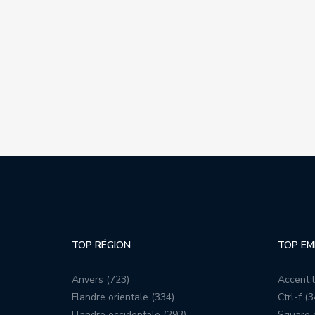
TOP RÉGION
TOP EM
Anvers (723)
Accent l
Flandre orientale (334)
Ctrl-f (3
Flandre occidentale (293)
Square c