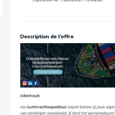
Expéditeur Air
,
Expéditeur / Forwarder
Description de l’offre
Jobinhoud:
Als
luchtvrachtexpediteur
export beheer jij jouw eigen
van zendingen wereldwijd. Jij bent het aanspreekpunt v