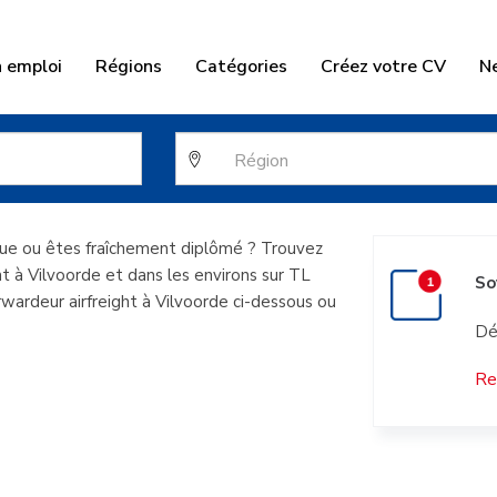
n emploi
Régions
Catégories
Créez votre CV
N
r airfreight à
que ou êtes fraîchement diplômé ? Trouvez
ht à Vilvoorde et dans les environs sur TL
So
wardeur airfreight à Vilvoorde ci-dessous ou
Dé
Re