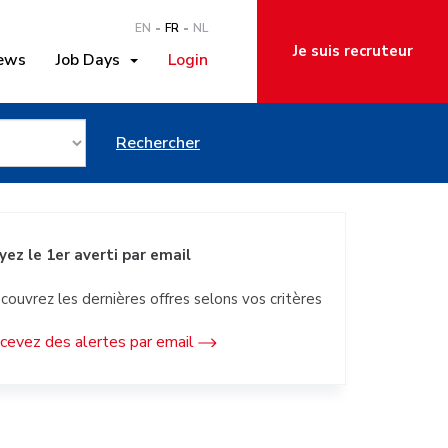
EN
FR
NL
Je suis recruteur
ews
Job Days
Login
 Vilvoorde
Rechercher
yez le 1er averti par email
couvrez les dernières offres selons vos critères
cevez des alertes par email