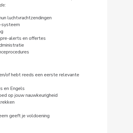
de:
 hun luchtvrachtzendingen
S-systeem
ng
pre-alerts en offertes
dministratie
anceprocedures
 en/of hebt reeds een eerste relevante
ds en Engels
vloed op jouw nauwkeurigheid
trekken
leem geeft je voldoening