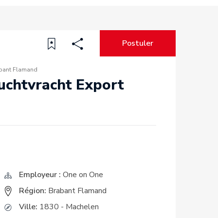
Postuler
bant Flamand
uchtvracht Export
Employeur :
One on One
Région:
Brabant Flamand
Ville:
1830 - Machelen