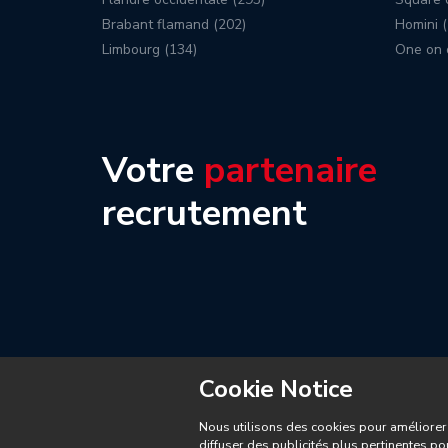
Brabant flamand (202)
Homini (
Limbourg (134)
One on 
Votre
partenaire
recrutement
Cookie Notice
Nous utilisons des cookies pour améliorer 
diffuser des publicités plus pertinentes po