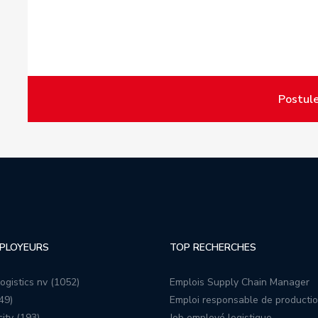
Postule
PLOYEURS
TOP RECHERCHES
ogistics nv (1052)
Emplois Supply Chain Manager
49)
Emploi responsable de producti
ity (193)
Job employé logistique