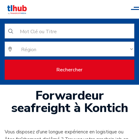
T
n
Rechercher
Forwardeur
seafreight à Kontich
Vous disposez d'une longue expérience en logistique ou