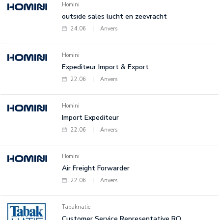
Homini
outside sales lucht en zeevracht
24.06
|
Anvers
Homini
Expediteur Import & Export
22.06
|
Anvers
Homini
Import Expediteur
22.06
|
Anvers
Homini
Air Freight Forwarder
22.06
|
Anvers
Tabaknatie
Customer Service Representative RO