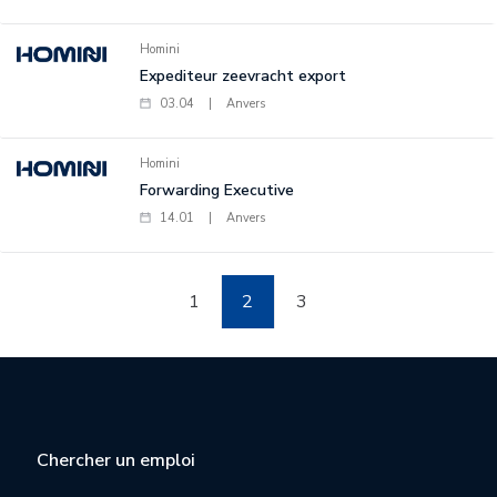
Homini
Expediteur zeevracht export
03.04
|
Anvers
Homini
Forwarding Executive
14.01
|
Anvers
1
2
3
Chercher un emploi