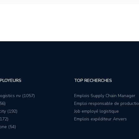
PLOYEURS
TOP RECHERCHES
ogistics nv (1057)
Emplois Supply Chain Manager
56)
Emploi responsable de producti
ity (192)
Job employé logistique
172)
Emplois expéditeur Anvers
one (54)