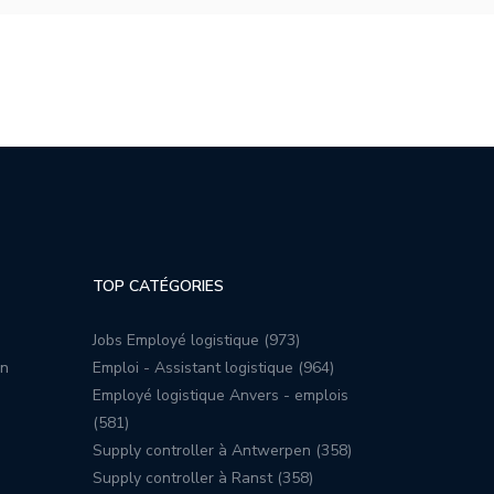
TOP CATÉGORIES
Jobs Employé logistique (973)
on
Emploi - Assistant logistique (964)
Employé logistique Anvers - emplois
(581)
Supply controller à Antwerpen (358)
Supply controller à Ranst (358)