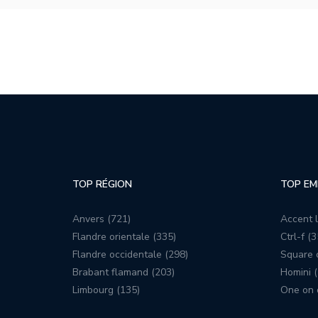
TOP RÉGION
TOP EM
Anvers (721)
Accent l
Flandre orientale (335)
Ctrl-f (3
Flandre occidentale (298)
Square c
Brabant flamand (203)
Homini (
Limbourg (135)
One on 