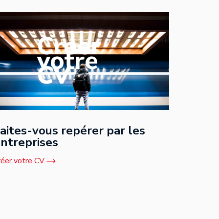
Créer
votre
CV
aites-vous repérer par les
ntreprises
réer votre CV