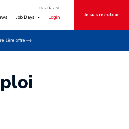
EN
FR
NL
Je suis recruteur
ews
Job Days
Login
re 1ère offre
ploi