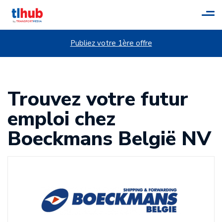
Tog
navi
Publiez votre 1ère offre
Trouvez votre futur
emploi chez
Boeckmans België NV