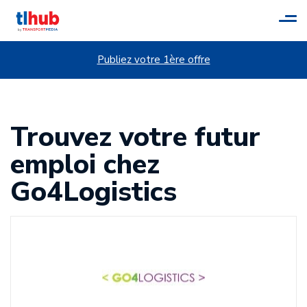
Tog
navi
Publiez votre 1ère offre
Trouvez votre futur
emploi chez
Go4Logistics