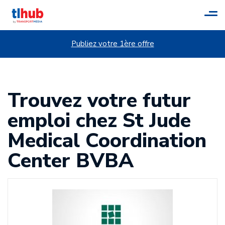
Tog
navi
Publiez votre 1ère offre
Trouvez votre futur
emploi chez St Jude
Medical Coordination
Center BVBA