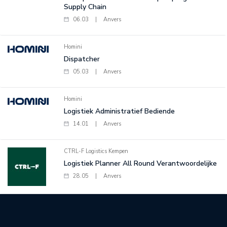
Supply Chain
06.03
|
Anvers
Homini
Dispatcher
05.03
|
Anvers
Homini
Logistiek Administratief Bediende
14.01
|
Anvers
CTRL-F Logistics Kempen
Logistiek Planner All Round Verantwoordelijke
28.05
|
Anvers