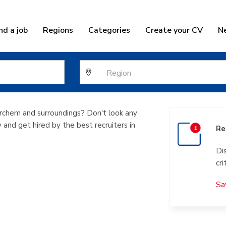
nd a job
Regions
Categories
Create your CV
N
ortplanner in 
Berchem and surroundings? Don't look any
y and get hired by the best recruiters in
Re
Di
cri
Sa