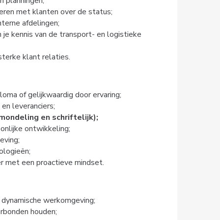
 planningen;
ren met klanten over de status;
nterne afdelingen;
je kennis van de transport- en logistieke
erke klant relaties.
loma of gelijkwaardig door ervaring;
en leveranciers;
ondeling en schriftelijk);
nlijke ontwikkeling;
eving;
ologieën;
r met een proactieve mindset.
en dynamische werkomgeving;
erbonden houden;