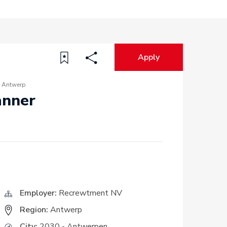
Apply
Antwerp
anner
Employer:
Recrewtment NV
Region:
Antwerp
City:
2030 - Antwerpen