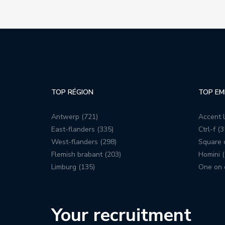
TOP RÉGION
TOP EM
Antwerp (721)
Accent l
East-flanders (335)
Ctrl-f (3
West-flanders (298)
Square c
Flemish brabant (203)
Homini (
Limburg (135)
One on 
Your recruitment