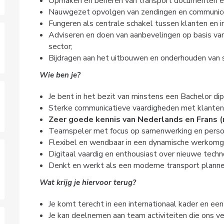
Opmaken en beheren van transport documenten en
Nauwgezet opvolgen van zendingen en communice
Fungeren als centrale schakel tussen klanten en i
Adviseren en doen van aanbevelingen op basis van 
sector;
Bijdragen aan het uitbouwen en onderhouden van st
Wie ben je?
Je bent in het bezit van minstens een Bachelor dip
Sterke communicatieve vaardigheden met klanten 
Zeer goede kennis van Nederlands en Frans (m
Teamspeler met focus op samenwerking en persoo
Flexibel en wendbaar in een dynamische werkomg
Digitaal vaardig en enthousiast over nieuwe techn
Denkt en werkt als een moderne transport planne
Wat krijg je hiervoor terug?
Je komt terecht in een internationaal kader en e
Je kan deelnemen aan team activiteiten die ons v