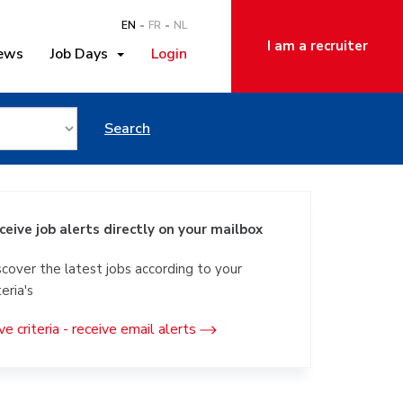
EN
FR
NL
I am a recruiter
ews
Job Days
Login
Berchem
Search
ceive job alerts directly on your mailbox
scover the latest jobs according to your
teria's
ve criteria - receive email alerts