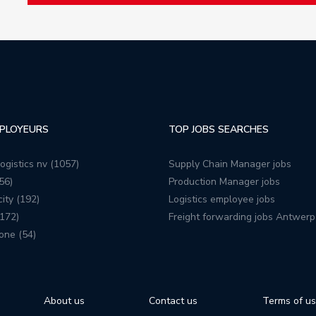
PLOYEURS
TOP JOBS SEARCHES
ogistics nv (1057)
Supply Chain Manager jobs
56)
Production Manager jobs
ity (192)
Logistics employee jobs
172)
Freight forwarding jobs Antwerp
one (54)
About us
Contact us
Terms of u