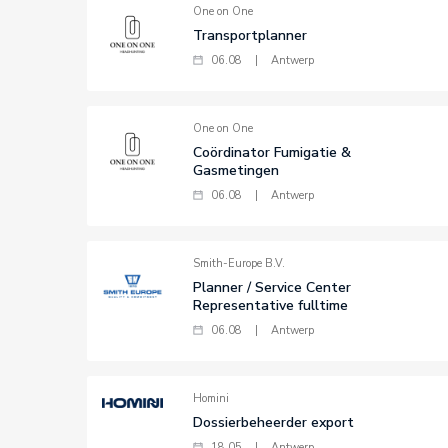
One on One
Transportplanner
06.08
|
Antwerp
One on One
Coördinator Fumigatie &
Gasmetingen
06.08
|
Antwerp
Smith-Europe B.V.
Planner / Service Center
Representative fulltime
06.08
|
Antwerp
Homini
Dossierbeheerder export
18.05
|
Antwerp