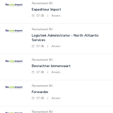
Recrewtment NV
Expediteur Import
07.08
|
Anvers
Recrewtment NV
Logistiek Administrator - North Altlantic
Services
07.08
|
Anvers
Recrewtment NV
Bevrachter binnenvaart
07.08
|
Anvers
Recrewtment NV
Forwarder
07.08
|
Anvers
Recrewtment NV