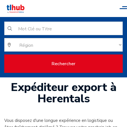
T
n
Rechercher
Expéditeur export à
Herentals
Vous disposez d'une longue expérience en logistique ou