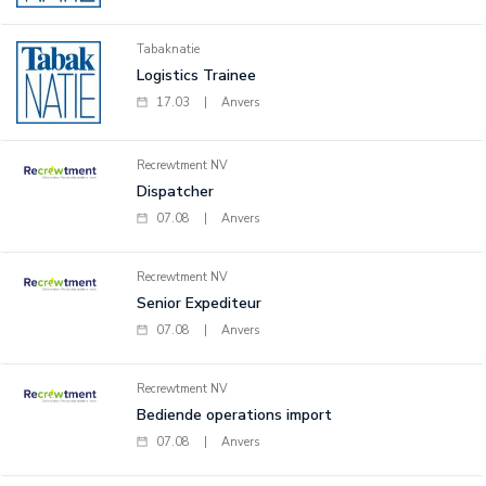
Tabaknatie
Logistics Trainee
17.03
|
Anvers
Recrewtment NV
Dispatcher
07.08
|
Anvers
Recrewtment NV
Senior Expediteur
07.08
|
Anvers
Recrewtment NV
Bediende operations import
07.08
|
Anvers