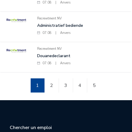
07.08
|
Anvers
Recrewtment NV
Administratief bediende
07.08
|
Anvers
Recrewtment NV
Douanedeclarant
07.08
|
Anvers
1
2
3
4
5
Chercher un emploi