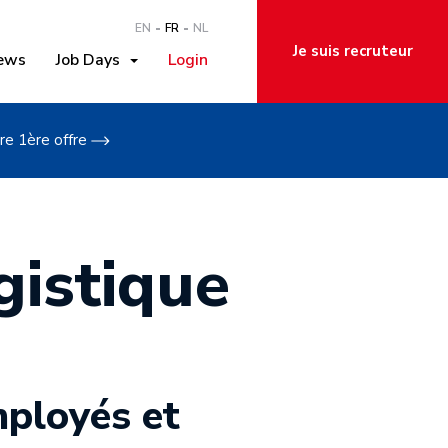
EN
FR
NL
Je suis recruteur
ews
Job Days
Login
re 1ère offre
gistique
mployés et