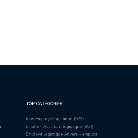
TOP CATÉGORIES
Jobs Employé logistique (973)
on
Emploi - Assistant logistique (964)
Employé logistique Anvers - emplois