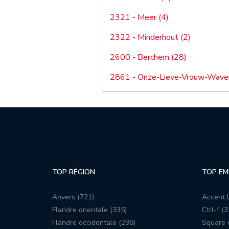
2321 - Meer (4)
2322 - Minderhout (2)
2600 - Berchem (28)
2861 - Onze-Lieve-Vrouw-Waver
TOP RÉGION
TOP EM
Anvers (721)
Accent l
Flandre orientale (335)
Ctrl-f (3
Flandre occidentale (298)
Square c