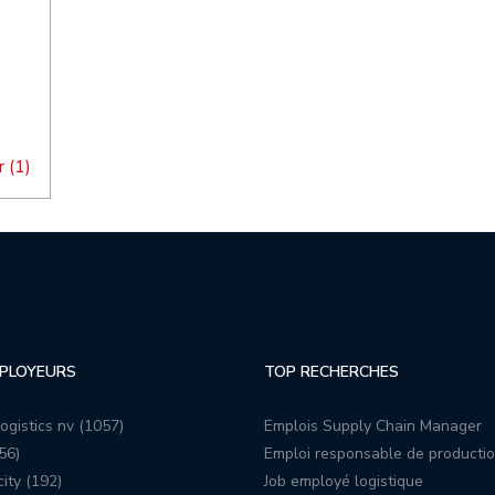
 (1)
PLOYEURS
TOP RECHERCHES
ogistics nv (1057)
Emplois Supply Chain Manager
56)
Emploi responsable de producti
ity (192)
Job employé logistique