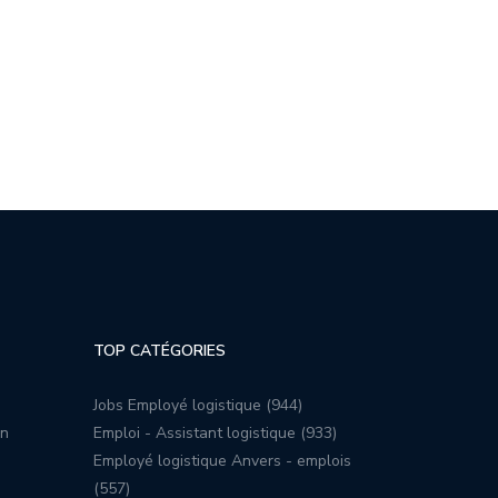
TOP CATÉGORIES
Jobs Employé logistique (944)
on
Emploi - Assistant logistique (933)
Employé logistique Anvers - emplois
(557)