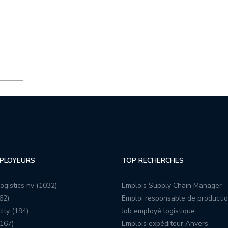
PLOYEURS
TOP RECHERCHES
ogistics nv (1032)
Emplois Supply Chain Manager
62)
Emploi responsable de producti
ity (194)
Job employé logistique
167)
Emplois expéditeur Anvers