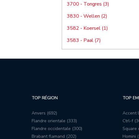
3700 - Tongres (3)
3830 - Wellen (2)
3582 - Koersel (1)
3583 - Paal (7)
TOP RÉGION
TOP EM
Anvers (692)
Accent l
Flandre orientale (333)
Ctrl-f (3
Flandre occidentale (300)
Square c
Brabant flamand (202)
Homini (