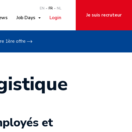
EN
FR
NL
Je suis recruteur
ews
Job Days
Login
re 1ère offre
gistique
mployés et