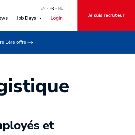
EN
FR
NL
Je suis recruteur
ews
Job Days
Login
re 1ère offre
gistique
mployés et