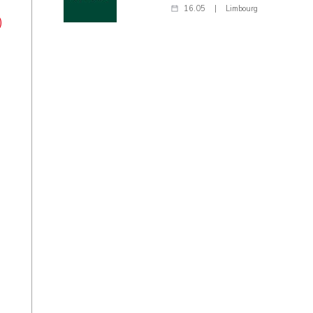
16.05
|
Limbourg
)