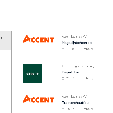
Accent Logistics NV
ns
Magazijnbeheerder
01.08
|
Limbourg
CTRL-F Logistics Limburg
Dispatcher
22.07
|
Limbourg
Accent Logistics NV
Tractorchauffeur
15.07
|
Limbourg