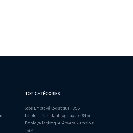
TOP CATÉGORIES
Jobs Employé logistique (955)
on
Emploi - Assistant logistique (945)
Employé logistique Anvers - emplois
(564)