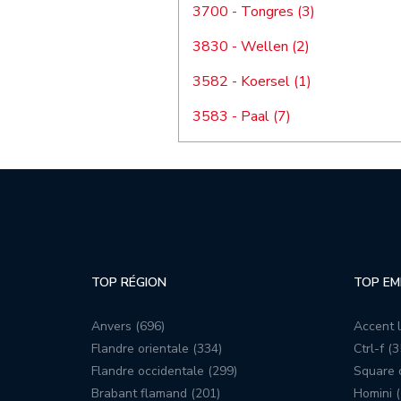
3700 - Tongres (3)
3830 - Wellen (2)
3582 - Koersel (1)
3583 - Paal (7)
TOP RÉGION
TOP EM
Anvers (696)
Accent l
Flandre orientale (334)
Ctrl-f (3
Flandre occidentale (299)
Square c
Brabant flamand (201)
Homini (