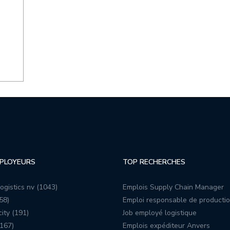
PLOYEURS
TOP RECHERCHES
ogistics nv (1043)
Emplois Supply Chain Manager
58)
Emploi responsable de producti
ity (191)
Job employé logistique
167)
Emplois expéditeur Anvers