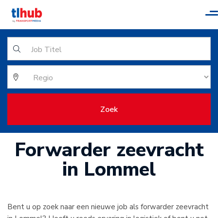
T
n
Zoek
Forwarder zeevracht
in Lommel
Bent u op zoek naar een nieuwe job als forwarder zeevracht