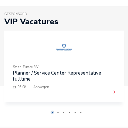
GESPONSORD
VIP Vacatures
Smith-Europe B.V.
Planner / Service Center Representative
fulltime
06.08
|
Antwerpen
1
2
3
4
5
6