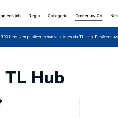
ind een job
Regio
Categorie
Creëer uw CV
Nie
300 bedrijven publiceren hun vacatures via TL Hub. Publiceer u
 TL Hub
?