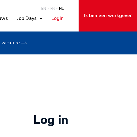
EN
FR
NL
Ik ben een werkgever
uws
Job Days
Login
w vacature
Log in