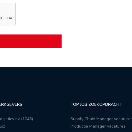
ERKGEVERS
TOP JOB ZOEKOPDRACHT
ogistics nv (1043)
Supply Chain Manager vacature
58)
Productie Manager vacatures