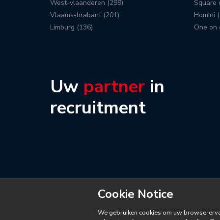
West-vlaanderen (299)
Square c
Vlaams-brabant (201)
Homini (
Limburg (136)
One on 
Uw
partner
in
recruitment
Cookie Notice
We gebruiken cookies om uw browse-ervari