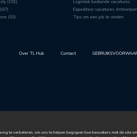
ity (191)
Logistiek bediende vacatures
167)
Expediteur vacatures Antwerpe
one (53)
Tips om een job te vinden
Over TL Hub
Contact
GEBRUIKSVOORWAA
ng te verbeteren, om ons te helpen begrijpen hoe bezoekers met de site om