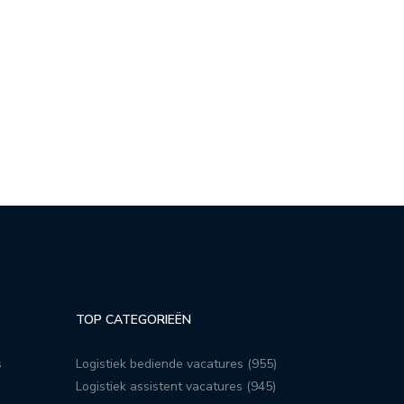
TOP CATEGORIEËN
s
Logistiek bediende vacatures (955)
Logistiek assistent vacatures (945)