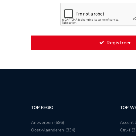
Registreer
TOP REGIO
TOP W
Antwerpen (696)
Accent l
Oost-vlaanderen (334)
Ctrl-f (3