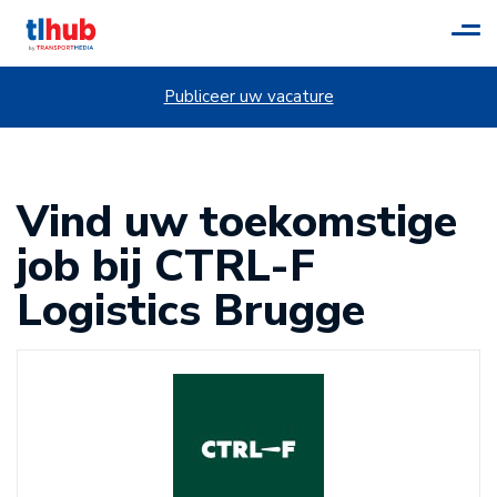
Tog
navi
Publiceer uw vacature
Vind uw toekomstige
job bij CTRL-F
Logistics Brugge