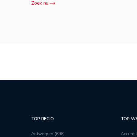
Zoek nu
TOP REGIO
TOP W
Antwerpen (696)
Accent l