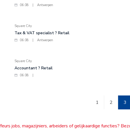
06.08
|
Antwerpen
Square City
Tax & VAT specialist ? Retail
06.08
|
Antwerpen
Square City
Accountant ? Retail
06.08
|
1
2
3
feurs jobs, magazijniers, arbeiders of gelijkaardige functies? Be