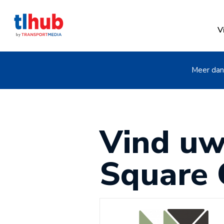
V
Meer dan 
Vind uw
Square 