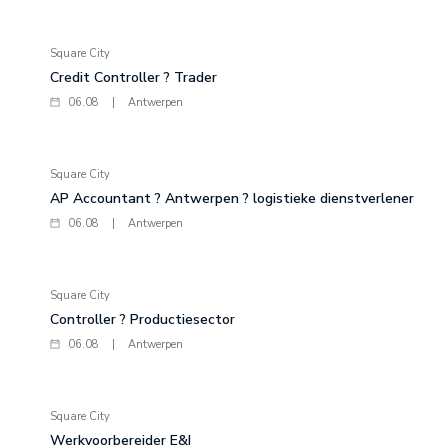
Square City
Credit Controller ? Trader
06.08
|
Antwerpen
Square City
AP Accountant ? Antwerpen ? logistieke dienstverlener
06.08
|
Antwerpen
Square City
Controller ? Productiesector
06.08
|
Antwerpen
Square City
Werkvoorbereider E&I