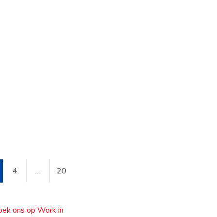
4
…
20
zoek ons op Work in