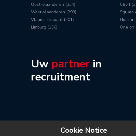
Oost-vlaanderen (334)
Ctrl-f (3
West-vlaanderen (299)
Square c
Vlaams-brabant (201)
Homini (
Limburg (136)
One on 
Uw
partner
in
recruitment
Cookie Notice