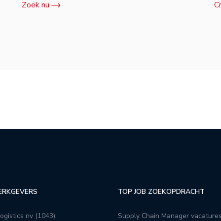
Zoek nu
C
ERKGEVERS
TOP JOB ZOEKOPDRACHT
ogistics nv (1043)
Supply Chain Manager vacature