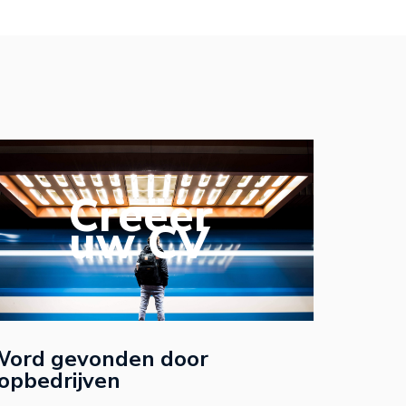
Creëer
uw CV
ord gevonden door
opbedrijven