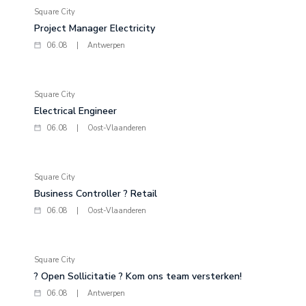
Square City
Project Manager Electricity
06.08
|
Antwerpen
Square City
Electrical Engineer
06.08
|
Oost-Vlaanderen
Square City
Business Controller ? Retail
06.08
|
Oost-Vlaanderen
Square City
? Open Sollicitatie ? Kom ons team versterken!
06.08
|
Antwerpen