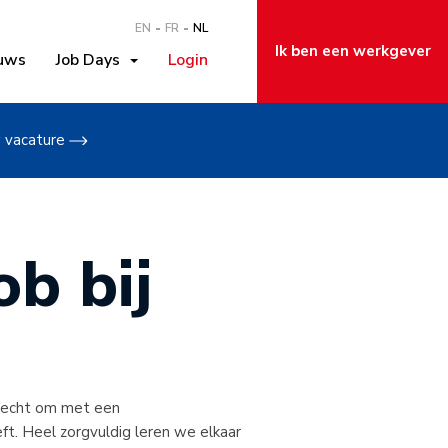
EN
FR
NL
Ik ben een werkgever
uws
Job Days
Login
w vacature
b bij
 recht om met een
eft. Heel zorgvuldig leren we elkaar