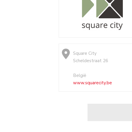
Square City
Scheldestraat 26
België
www.squarecity.be