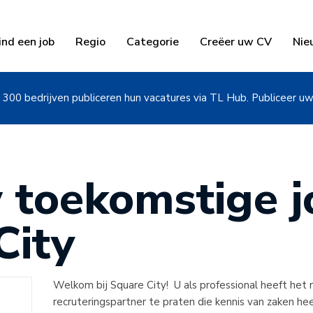
ind een job
Regio
Categorie
Creëer uw CV
Nie
300 bedrijven publiceren hun vacatures via TL Hub. Publiceer u
 toekomstige jo
City
Welkom bij Square City! U als professional heeft het
recruteringspartner te praten die kennis van zaken he