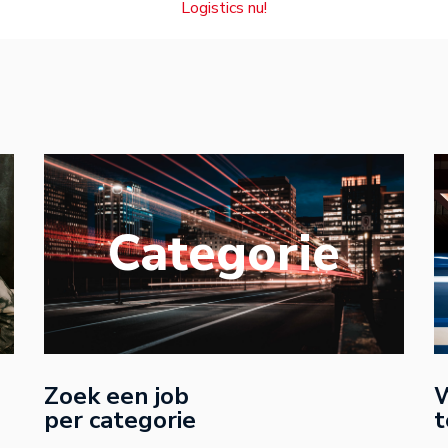
Logistics nu!
Categorie
Zoek een job
W
per categorie
t