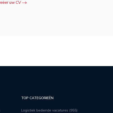
reëer uw CV
TOP CATEGORIEËN
s
Logistiek bediende vacatures (955)