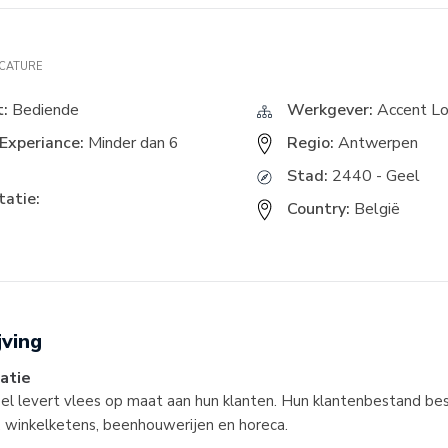
ACATURE
t:
Bediende
Werkgever:
Accent Lo
Experiance:
Minder dan 6
Regio:
Antwerpen
Stad:
2440 - Geel
atie:
Country:
België
jving
atie
eel levert vlees op maat aan hun klanten. Hun klantenbestand bes
e, winkelketens, beenhouwerijen en horeca.