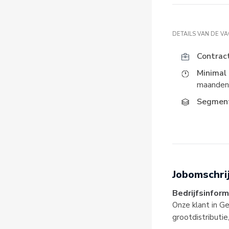
DETAILS VAN DE V
Contrac
Minimal 
maanden
Segment
Jobomschri
Bedrijfsinform
Onze klant in G
grootdistributi