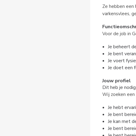
Ze hebben een h
varkensvlees, g
Functieomschr
Voor de job in G
Je beheert de
Je bent vera
Je voert fysi
Je doet een 
Jouw profiel
Dit heb je nodig
Wij zoeken een 
Je hebt ervar
Je bent bere
Je kan met d
Je bent berei
Je bent berei