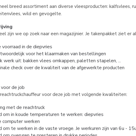
eel breed assortiment aan diverse vleesproducten: kalfsvlees, r
eitenvlees, wild en gevogelte.
ijving
eel zijn we op zoek naar een magazijnier. Je takenpakket ziet er al
 voorraad in de diepvries
ntwoordelijk voor het klaarmaken van bestellingen
ek werk uit: bakken vlees omkappen, paletten stapelen, ...
finale check over de kwaliteit van de afgewerkte producten
 voor de job
reachtruckchauffeur voor deze job met volgende kwaliteiten:
ing met de reachtruck
id om in koude temperaturen te werken: diepvries
e computer werken
d om te werken in de vaste vroege. Je werkuren zijn van 6u - 15
d om overuren te presteren in drukke periodes