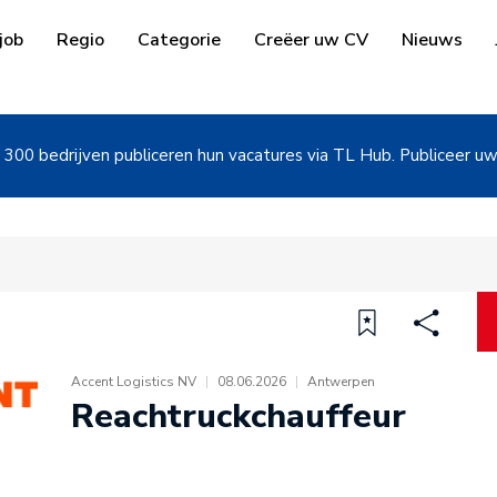
job
Regio
Categorie
Creëer uw CV
Nieuws
300 bedrijven publiceren hun vacatures via TL Hub. Publiceer u
Accent Logistics NV
|
08.06.2026
|
Antwerpen
Reachtruckchauffeur