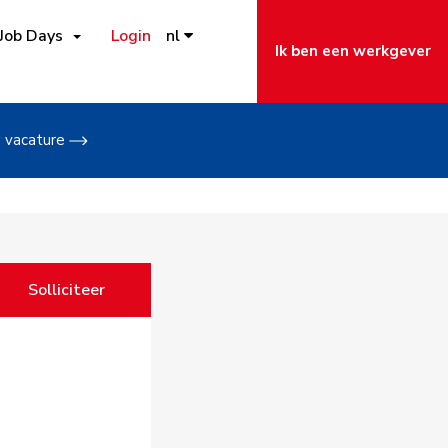
Job Days
Login
nl
Ik ben een werkgever
w vacature
Solliciteer