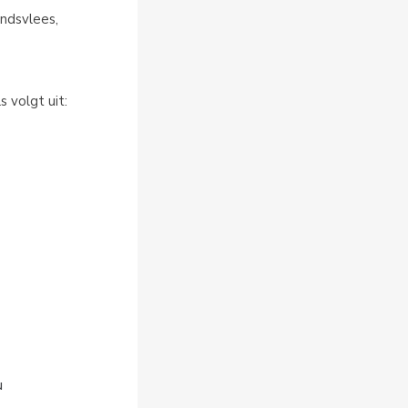
undsvlees,
s volgt uit:
u