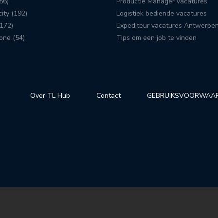
56)
Productie Manager vacatures
ity (192)
Logistiek bediende vacatures
172)
Expediteur vacatures Antwerpe
one (54)
Tips om een job te vinden
Over TL Hub
Contact
GEBRUIKSVOORWAA