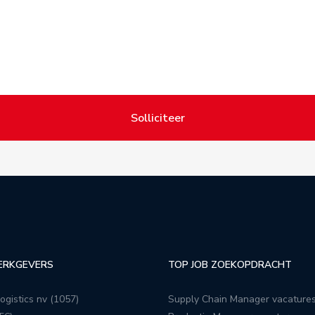
Solliciteer
ERKGEVERS
TOP JOB ZOEKOPDRACHT
ogistics nv (1057)
Supply Chain Manager vacature