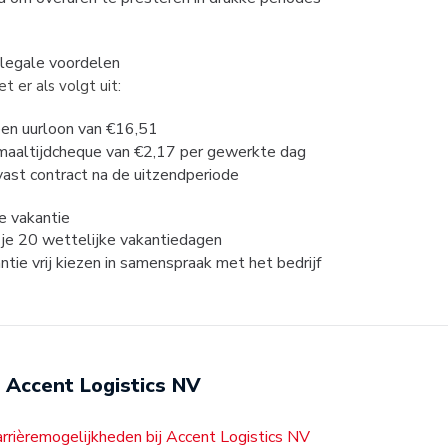
alegale voordelen
t er als volgt uit:
 een uurloon van €16,51
n maaltijdcheque van €2,17 per gewerkte dag
 vast contract na de uitzendperiode
je vakantie
n je 20 wettelijke vakantiedagen
antie vrij kiezen in samenspraak met het bedrijf
Accent Logistics NV
arrièremogelijkheden bij Accent Logistics NV