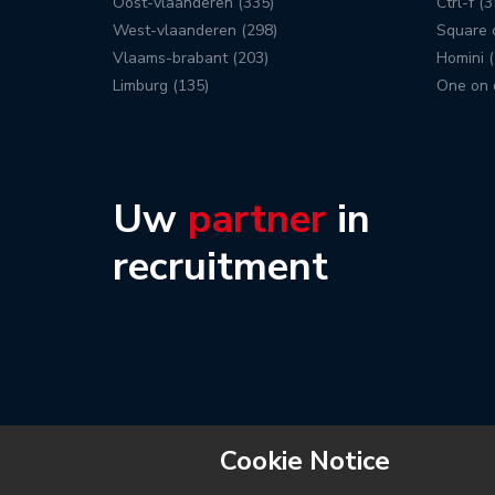
Oost-vlaanderen (335)
Ctrl-f (3
West-vlaanderen (298)
Square c
Vlaams-brabant (203)
Homini (
Limburg (135)
One on 
Uw
partner
in
recruitment
Cookie Notice