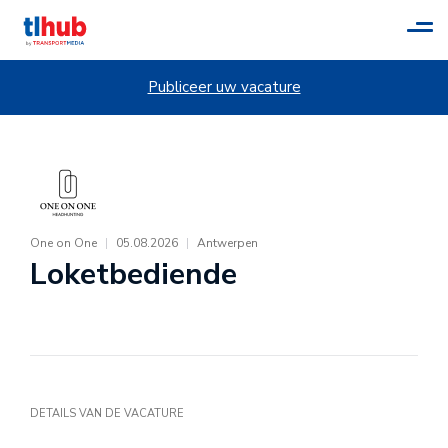
Tog
navi
Publiceer uw vacature
One on One
|
05.08.2026
|
Antwerpen
Loketbediende
DETAILS VAN DE VACATURE