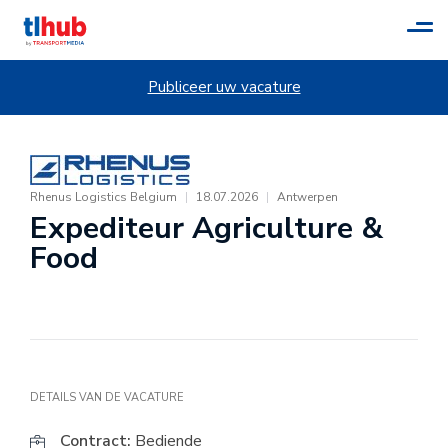
Tog
navi
Publiceer uw vacature
Rhenus Logistics Belgium
|
18.07.2026
|
Antwerpen
Expediteur Agriculture &
Food
DETAILS VAN DE VACATURE
Contract:
Bediende