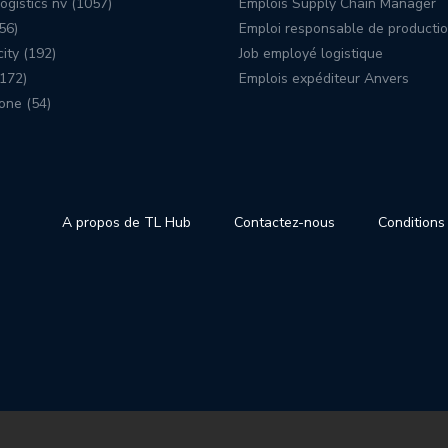
ogistics nv (1057)
Emplois Supply Chain Manager
56)
Emploi responsable de producti
ity (192)
Job employé logistique
172)
Emplois expéditeur Anvers
one (54)
A propos de TL Hub
Contactez-nous
Conditions 