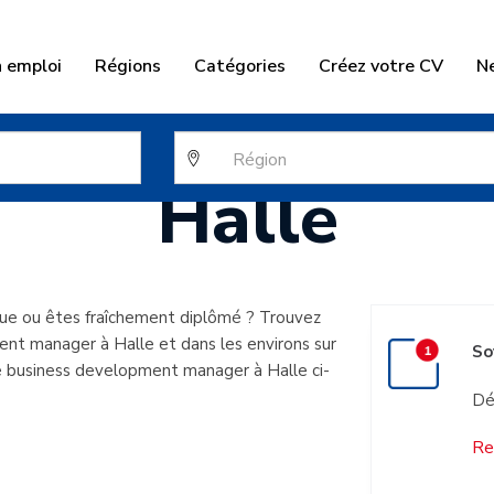
n emploi
Régions
Catégories
Créez votre CV
N
 development 
Halle
que ou êtes fraîchement diplômé ? Trouvez
ent manager à Halle et dans les environs sur
So
e business development manager à Halle ci-
Dé
Re