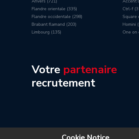
Anvers (721)
Accent l
Flandre orientale (335)
Ctrl-f (3
Flandre occidentale (298)
Square c
Brabant flamand (203)
Homini (
Limbourg (135)
One on 
Votre
partenaire
recrutement
Cookie Notice