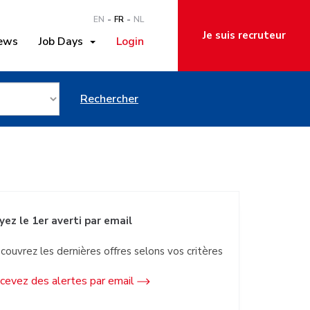
EN
FR
NL
Je suis recruteur
ews
Job Days
Login
manager à
Rechercher
yez le 1er averti par email
couvrez les dernières offres selons vos critères
cevez des alertes par email