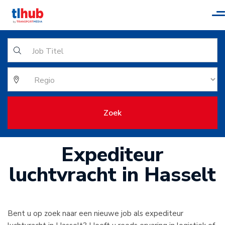
T
n
Zoek
Expediteur
luchtvracht in Hasselt
Bent u op zoek naar een nieuwe job als expediteur