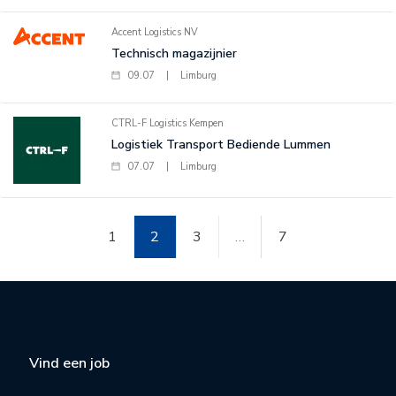
Accent Logistics NV
Technisch magazijnier
09.07
|
Limburg
CTRL-F Logistics Kempen
Logistiek Transport Bediende Lummen
07.07
|
Limburg
1
2
3
…
7
Vind een job