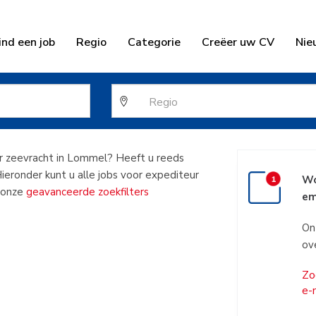
ind een job
Regio
Categorie
Creëer uw CV
Nie
ur zeevracht 
ur zeevracht in Lommel? Heeft u reeds
Hieronder kunt u alle jobs voor expediteur
Wo
n onze
geavanceerde zoekfilters
em
On
ov
Zo
e-