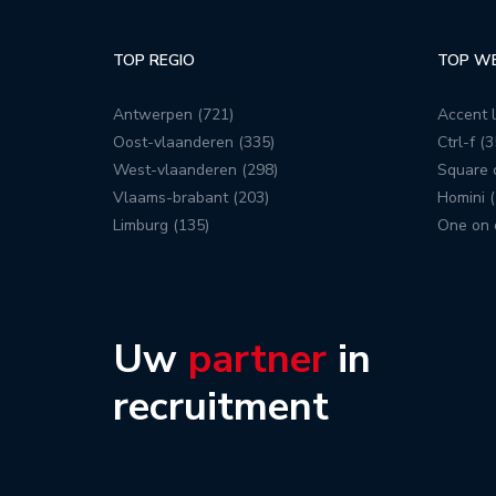
TOP REGIO
TOP W
Antwerpen (721)
Accent l
Oost-vlaanderen (335)
Ctrl-f (3
West-vlaanderen (298)
Square c
Vlaams-brabant (203)
Homini (
Limburg (135)
One on 
Uw
partner
in
recruitment