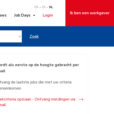
EN
FR
NL
Ik ben een werkgever
uws
Job Days
Login
in Lommel
Zoek
rdt als eerste op de hoogte gebracht per
ail
tvang de laatste jobs die met uw criteria
ereenkomen
ekcriteria opslaan - Ontvang meldingen via
mail