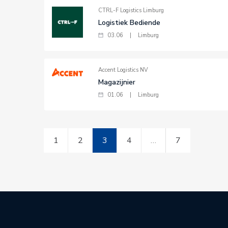
CTRL-F Logistics Limburg
Logistiek Bediende
03.06
|
Limburg
Accent Logistics NV
Magazijnier
01.06
|
Limburg
1
2
3
4
…
7