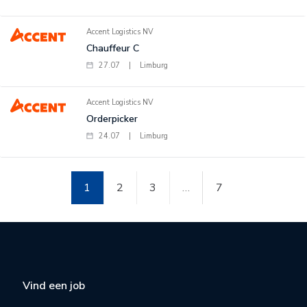
Accent Logistics NV
Chauffeur C
27.07
|
Limburg
Accent Logistics NV
Orderpicker
24.07
|
Limburg
1
2
3
…
7
Vind een job