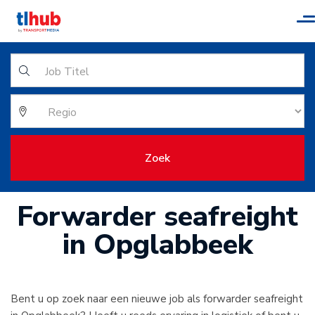
T
n
Zoek
Forwarder seafreight
in Opglabbeek
Bent u op zoek naar een nieuwe job als forwarder seafreight