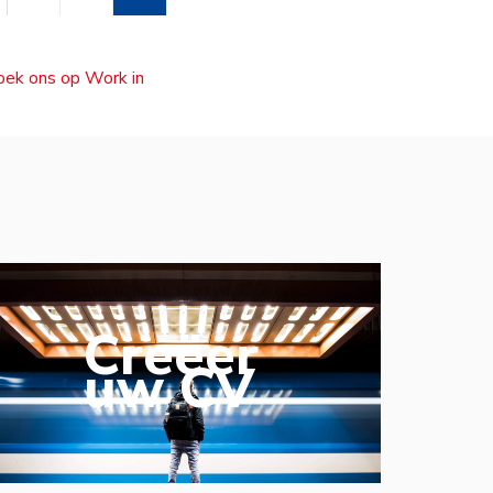
zoek ons op Work in
Creëer
uw CV