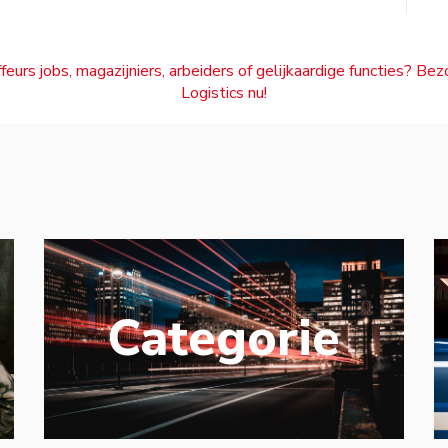
feurs jobs, magazijniers, arbeiders of gelijkaardige functies? Be
Logistics nu!
Categorie