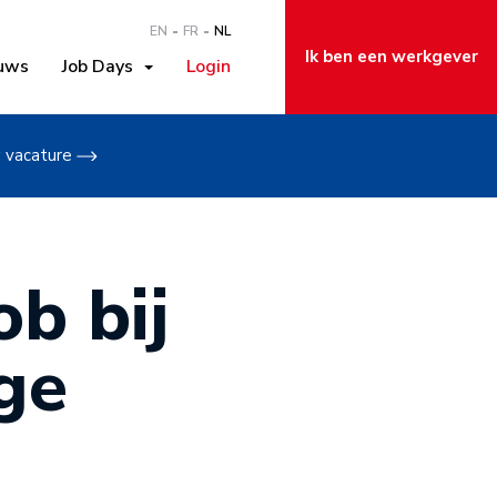
EN
FR
NL
Ik ben een werkgever
uws
Job Days
Login
w vacature
b bij
ge