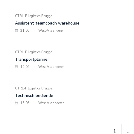
CTRL-F Logistics Brugge
Assistent teamcoach warehouse
21.05
|
West-Vlaanderen
CTRL-F Logistics Brugge
Transportplanner
19.05
|
West-Vlaanderen
CTRL-F Logistics Brugge
Technisch bediende
16.05
|
West-Vlaanderen
1
…