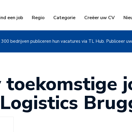
ind een job
Regio
Categorie
Creëer uw CV
Nie
300 bedrijven publiceren hun vacatures via TL Hub. Publiceer u
 toekomstige jo
Logistics Brug