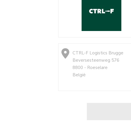
CTRL-F Logistics Brugge
Beversesteenweg 576
8800 - Roeselare
België