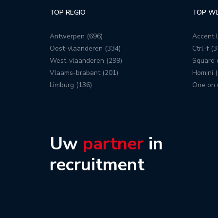
TOP REGIO
TOP W
Antwerpen (696)
Accent l
Oost-vlaanderen (334)
Ctrl-f (3
West-vlaanderen (299)
Square c
Vlaams-brabant (201)
Homini (
Limburg (136)
One on 
Uw
partner
in
recruitment