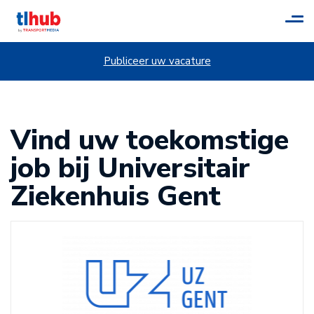
Tog
navi
Publiceer uw vacature
Vind uw toekomstige
job bij Universitair
Ziekenhuis Gent