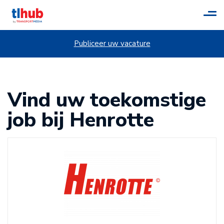
Tog
navi
Publiceer uw vacature
Vind uw toekomstige
job bij Henrotte