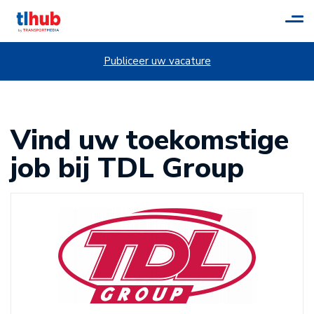
Tog
navi
Publiceer uw vacature
Vind uw toekomstige
job bij TDL Group