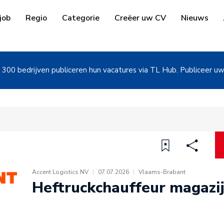
job
Regio
Categorie
Creëer uw CV
Nieuws
300 bedrijven publiceren hun vacatures via TL Hub. Publiceer u
Accent Logistics NV
|
07.07.2026
|
Vlaams-Brabant
Heftruckchauffeur magazij