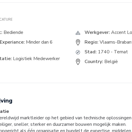
ACATURE
t:
Bediende
Werkgever:
Accent Lo
Experiance:
Minder dan 6
Regio:
Vlaams-Braban
Stad:
1740 - Ternat
atie:
Logistiek Medewerker
Country:
België
jving
atie
ereldwijd marktleider op het gebied van technische oplossingen
eiliger, sneller, sterker en duurzamer bouwen mogelijk maken.
 opgericht als één organisatie en bundelt de expertise, middelen