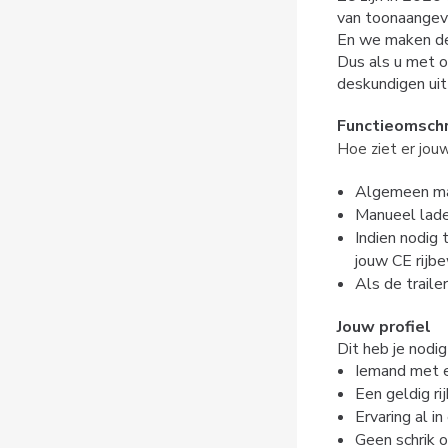
van toonaangev
En we maken dee
Dus als u met 
deskundigen ui
Functieomschr
Hoe ziet er jou
Algemeen mag
Manueel lade
Indien nodig 
jouw CE rijbe
Als de traile
Jouw profiel
Dit heb je nodig
Iemand met e
Een geldig ri
Ervaring al i
Geen schrik 