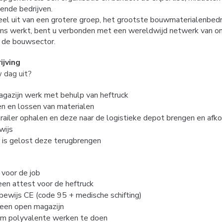
ende bedrijven.
l uit van een grotere groep, het grootste bouwmaterialenbedri
ons werkt, bent u verbonden met een wereldwijd netwerk van 
t de bouwsector.
ijving
w dag uit?
azijn werk met behulp van heftruck
n en lossen van materialen
trailer ophalen en deze naar de logistieke depot brengen en afk
wijs
r is gelost deze terugbrengen
 voor de job
en attest voor de heftruck
jbewijs CE (code 95 + medische schifting)
n een open magazijn
om polyvalente werken te doen