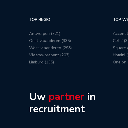
TOP REGIO
TOP W
Antwerpen (721)
Accent l
Oost-vlaanderen (335)
Ctrl-f (3
West-vlaanderen (298)
Square c
Vlaams-brabant (203)
Homini (
Limburg (135)
One on 
Uw
partner
in
recruitment