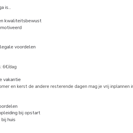
 is...
en kwaliteitsbewust
emotiveerd
alegale voordelen
: 6€/dag
je vakantie
omer en kerst de andere resterende dagen mag je vrij inplannen i
oordelen
opleiding bij opstart
bij huis