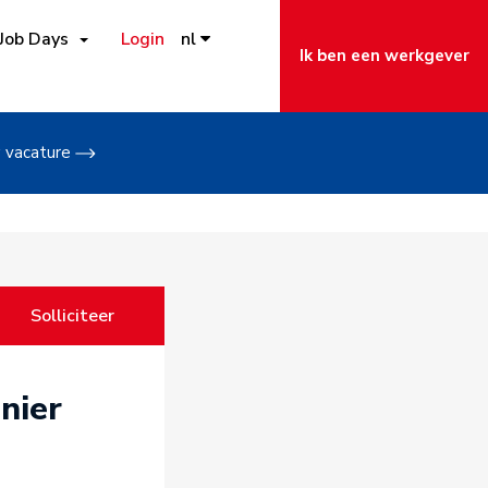
Job Days
Login
nl
Ik ben een werkgever
w vacature
Solliciteer
nier