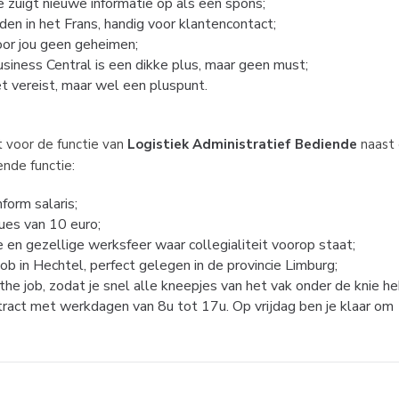
 zuigt nieuwe informatie op als een spons;
dden in het Frans, handig voor klantencontact;
oor jou geen geheimen;
siness Central is een dikke plus, maar geen must;
iet vereist, maar wel een pluspunt.
t voor de functie van
Logistiek Administratief Bediende
n
aast
ende functie:
form salaris;
ues van 10 euro;
 en gezellige werksfeer waar collegialiteit voorop staat;
job in Hechtel, perfect gelegen in de provincie Limburg;
the job, zodat je snel alle kneepjes van het vak onder de knie he
ract met werkdagen van 8u tot 17u. Op vrijdag ben je klaar om 