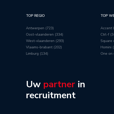
TOP REGIO
TOP W
Antwerpen (723)
Accent l
Oost-vlaanderen (334)
Ctrl-f (3
West-vlaanderen (293)
Square c
Vlaams-brabant (202)
Homini (
Limburg (134)
One on 
Uw
partner
in
recruitment