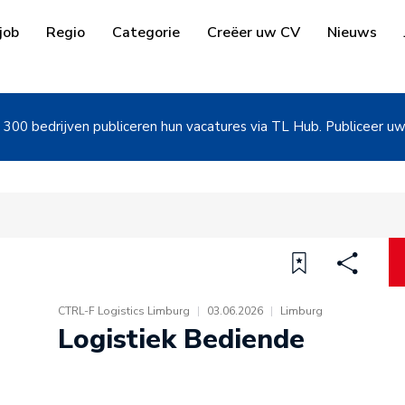
job
Regio
Categorie
Creëer uw CV
Nieuws
300 bedrijven publiceren hun vacatures via TL Hub. Publiceer u
CTRL-F Logistics Limburg
|
03.06.2026
|
Limburg
Logistiek Bediende