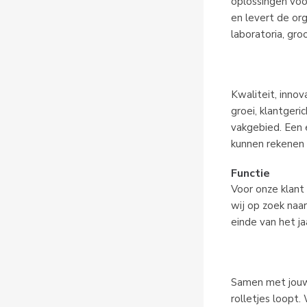
oplossingen voor
en levert de or
laboratoria, gr
Kwaliteit, inno
groei, klantgeri
vakgebied. Een e
kunnen rekenen 
Functie
Voor onze klant
wij op zoek naa
einde van het ja
Samen met jouw 
rolletjes loopt.