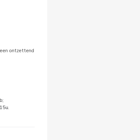
 een ontzettend
b;
15u.