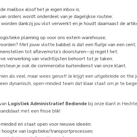
de mailbox alsof het je eigen inbox is;
an orders wordt onderdeel van je dagelijkse routine;
worden dankzij jou vlot verwerkt en je houdt daarnaast de arti
logistieke planning op voor ons extern warehouse;
oorden? Met jouw vlotte babbel is dat een fluitje van een cent;
menstellen tot aflevernota’s doorsturen—jij regelt het;
ve verwerking van vrachtlijsten behoort tot je taken;
ersteun je ook de commerciële buitendienst van onze klant.
hien als veel, maar wees gerust! Je krijgt een uitgebreide on the 
 een dynamisch, open-minded team dat klaar staat om je te bege
 van
Logistiek Administratief Bediende
bij onze klant in Hechte
kandidaat met een frisse blik!
-minded en staat open voor nieuwe ideeën;
e hoogte van logistieke/transportprocessen;