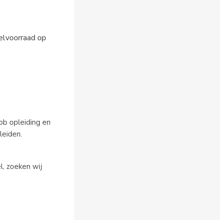
kelvoorraad op
job opleiding en
leiden.
l, zoeken wij