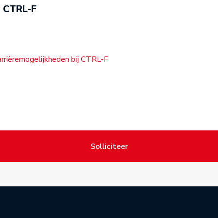
CTRL-F
arrièremogelijkheden bij CTRL-F
Solliciteer