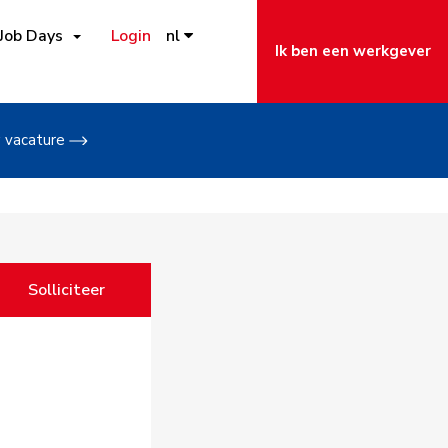
Job Days
Login
nl
Ik ben een werkgever
w vacature
Solliciteer