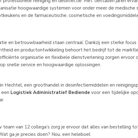
 professionele reiniging en desinfectie. Met tientallen jaren erva
ganisatie hoogwaardige systemen voor onder meer de medische s
ootkeukens en de farmaceutische, cosmetische en voedingsmiddele
vatie en betrouwbaarheid staan centraal. Dankzij een sterke focu
chtheid en productontwikkeling behoort het bedrijf tot de marktle
fficiënte organisatie en flexibele dienstverlening zorgen ervoor 
op snelle service en hoogwaardige oplossingen.
 in Hechtel, een groothandel in
desinfectiemiddelen en reinigingsp
r een
Logistiek Administratief Bediende
voor een tijdelijke op
ar.
team van 12 collega’s zorg je ervoor dat alles van bestelling to
 Wat ga je precies doen? Nou, een heleboel: