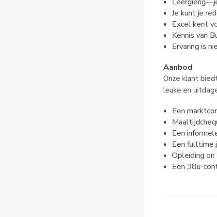
Leergierig—je
Je kunt je re
Excel kent v
Kennis van Bu
Ervaring is n
Aanbod
Onze klant bied
leuke en uitdag
Een marktcon
Maaltijdcheq
Een informele
Een fulltime 
Opleiding on 
Een 38u-cont