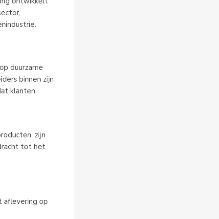
ring ontwikkelt
ector,
nindustrie.
s op duurzame
iders binnen zijn
dat klanten
roducten, zijn
dracht tot het
t aflevering op