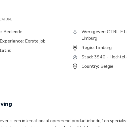
ACATURE
t:
Bediende
Werkgever:
CTRL-F Lo
Limburg
Experiance:
Eerste job
Regio:
Limburg
atie:
Stad:
3940 - Hechtel
Country:
België
jving
er is een internationaal opererend productiebedrijf en specialist