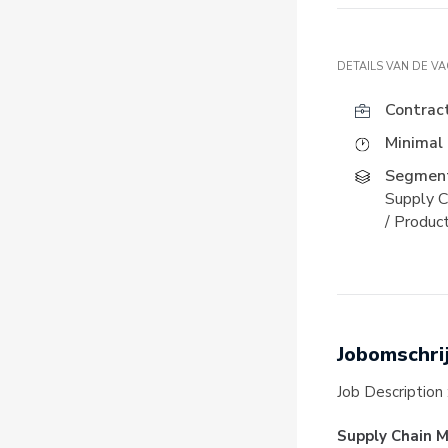
DETAILS VAN DE V
Contrac
Minimal 
Segment
Supply Ch
/ Product
Jobomschri
Job Description 
Supply Chain 