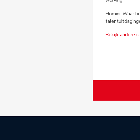
werving.
Homini: Waar b
talentuitdaginge
Bekijk andere c