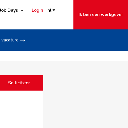
Job Days
Login
nl
Ik ben een werkgever
w vacature
Solliciteer