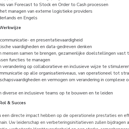
nis van Forecast to Stock en Order to Cash processen
 het managen van externe logistieke providers
erlands en Engels
 Werkwijze
communicatie- en presentatievaardigheid
tische vaardigheden en data-gedreven denken
mensen samen te brengen, gezamenlijke doelstellingen vast te
ussen functies te managen
verandering op collaboratieve en inclusieve wijze te stimulere
mmunicatie op alle organisatieniveaus, van operationeel tot str
rschapsvaardigheden en vermogen om verandering in complexe o
diverse en inclusieve teams op te bouwen en te leiden
Rol & Succes
 u een directe impact hebben op de operationele prestaties en effi
ain. Uw leiderschap en verbeteringsinitiatieven zullen bijdragen a