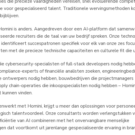
ties die precieze vaardigheden vereisen, snel evoluerende compet
tie voor gespecialiseerd talent. Traditionele wervingsmethoden 
ijblijven.
Homini is anders. Aangedreven door een AI-platform dat samen
seerde recruiters die de taal van uw bedrijf spreken. Onze techno
t identificeert succespatronen specifiek voor elk van onze zes focu
en met de precieze technische capaciteiten en culturele fit die u
e cybersecurity-specialisten of full-stack developers nodig hebbe
ompliance-experts of financiële analisten zoeken, engineeringbedr
e ontwerpers nodig hebben, bouwbedrijven die projectmanagers 
pply chain-operaties die inkoopspecialisten nodig hebben – Homin
t kunnen vinden.
werkt met Homini, krijgt u meer dan oplossingen voor personee
tegisch talentvoordeel. Onze consultants worden verlengstukken 
fficiëntie van AI combineren met het onvervangbare menselijke
n dat voortkomt uit jarenlange gespecialiseerde ervaring in bra