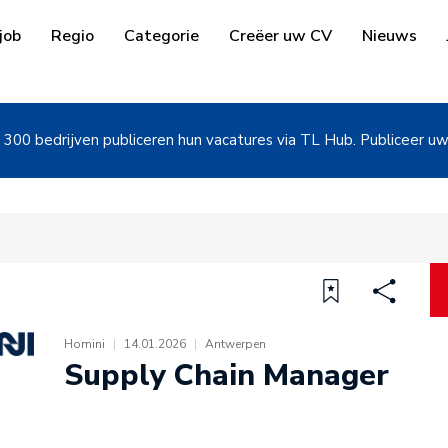
job
Regio
Categorie
Creëer uw CV
Nieuws
300 bedrijven publiceren hun vacatures via TL Hub. Publiceer u
Homini
|
14.01.2026
|
Antwerpen
Supply Chain Manager