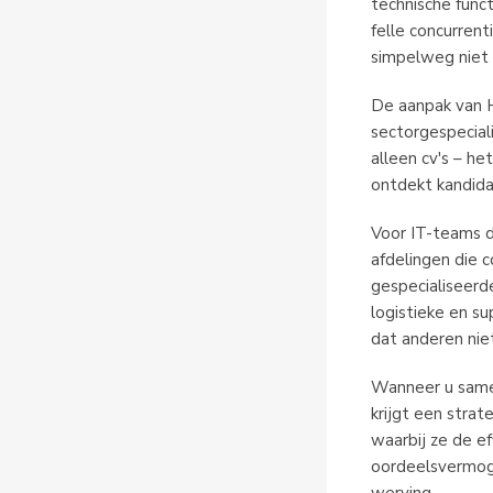
technische func
felle concurren
simpelweg niet b
De aanpak van 
sectorgespeciali
alleen cv's – he
ontdekt kandidat
Voor IT-teams di
afdelingen die c
gespecialiseerd
logistieke en su
dat anderen nie
Wanneer u samen
krijgt een stra
waarbij ze de e
oordeelsvermoge