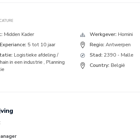
ACATURE
t:
Midden Kader
Werkgever:
Homini
Experiance:
5 tot 10 jaar
Regio:
Antwerpen
atie:
Logistieke afdeling /
Stad:
2390 - Malle
ain in een industrie
,
Planning
Country:
België
ie
jving
:
Manager