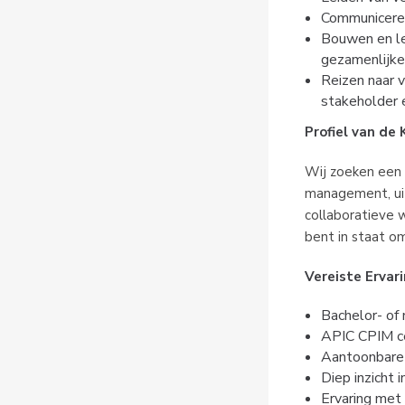
Communiceren
Bouwen en lei
gezamenlijke
Reizen naar v
stakeholder
Profiel van de
Wij zoeken een e
management, ui
collaboratieve w
bent in staat o
Vereiste Ervar
Bachelor- of 
APIC CPIM cer
Aantoonbare 
Diep inzicht 
Ervaring met