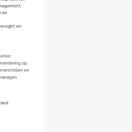
management
 en 
ersight en 
enior 
randering op 
amenstellen en 
 managen.
bied
e