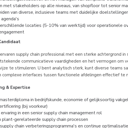
 met stakeholders op alle niveaus, van shopfloor tot senior 
den van diverse, inclusieve teams met duidelijke doelstellingen
 agenda's
erschillende locaties (5-10% van werktijd) voor operationele ov
 engagement
 Kandidaat
rvaren supply chain professional met een sterke achtergrond in s
tstekende communicatieve vaardigheden en het vermogen om ve
ijze te stimuleren. U bent analytisch sterk, kunt diverse teams s
m complexe interfaces tussen functionele afdelingen effectief te
ing & Expertise
masterdiploma in bedrijfskunde, economie of gelijksoortig vakge
tificering (bij voorkeur)
ervaring in een senior supply chain management rol
in plant-gerelateerde supply chain processen
 supply chain verbeteringsprogramma's en continue optimalisati