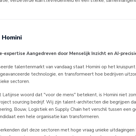
atie, verbeterde klanttevredenheid en een sterke, samenhangend
Homini
e-expertise Aangedreven door Menselijk Inzicht en AI-precisi
iseerde talentenmarkt van vandaag staat Homini op het kruispun
 geavanceerde technologie, en transformeert hoe bedrijven uitzon
itieke sectoren.
t Latijnse woord dat "voor de mens" betekent, is Homini niet zo
oject sourcing bedrijf. Wij zijn talent-architecten die begrijpen dat
eering, Bouw, Logistiek en Supply Chain het verschil tussen een 
andidaat een hele organisatie kan transformeren.
 erkenden dat deze sectoren met hoge vraag unieke uitdagingen