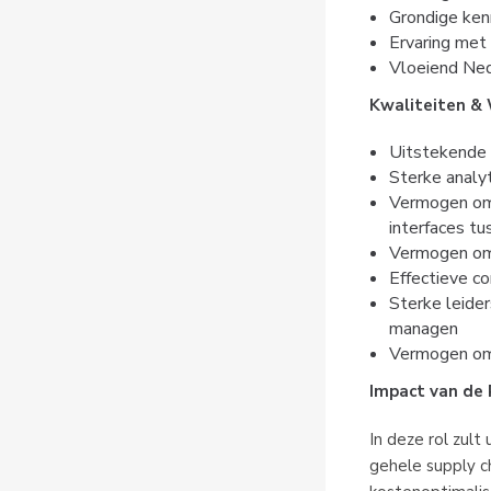
Grondige ken
Ervaring met
Vloeiend Ned
Kwaliteiten &
Uitstekende 
Sterke analy
Vermogen om 
interfaces t
Vermogen om 
Effectieve co
Sterke leide
managen
Vermogen om 
Impact van de 
In deze rol zult
gehele supply ch