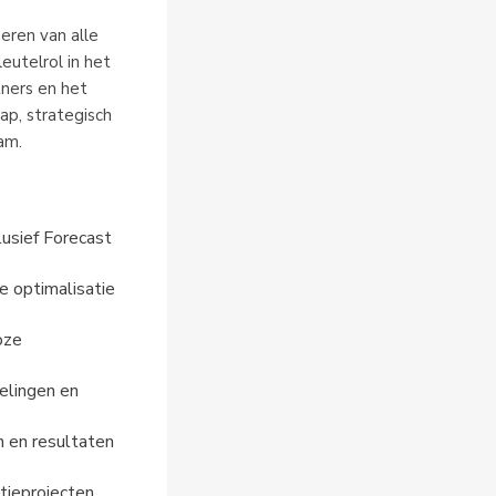
ren van alle 
utelrol in het 
ners en het 
p, strategisch 
am.
usief Forecast 
 optimalisatie 
ze 
elingen en 
 en resultaten 
tieprojecten