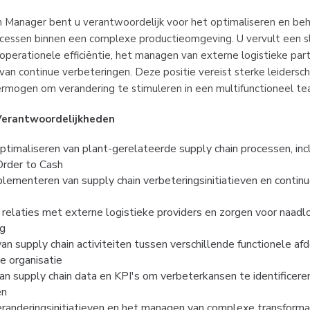
n Manager bent u verantwoordelijk voor het optimaliseren en behe
ocessen binnen een complexe productieomgeving. U vervult een sle
perationele efficiëntie, het managen van externe logistieke part
an continue verbeteringen. Deze positie vereist sterke leiderscha
vermogen om verandering te stimuleren in een multifunctioneel te
Verantwoordelijkheden
timaliseren van plant-gerelateerde supply chain processen, incl
Order to Cash
lementeren van supply chain verbeteringsinitiatieven en continue
relaties met externe logistieke providers en zorgen voor naadlo
g
an supply chain activiteiten tussen verschillende functionele afd
e organisatie
n supply chain data en KPI's om verbeterkansen te identificeren
en
eranderingsinitiatieven en het managen van complexe transforma