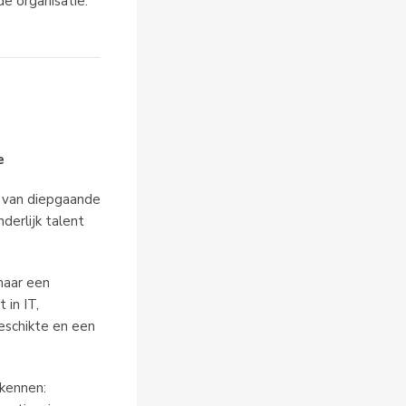
e organisatie.
e
t van diepgaande
derlijk talent
maar een
 in IT,
geschikte en een
 kennen: