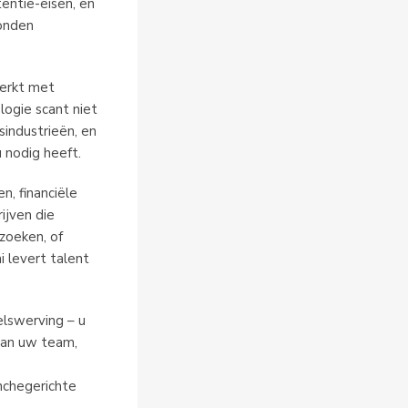
entie-eisen, en
konden
werkt met
logie scant niet
sindustrieën, en
 nodig heeft.
n, financiële
ijven die
zoeken, of
i levert talent
lswerving – u
van uw team,
nchegerichte