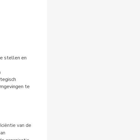
 stellen en 
n
ategisch
mgevingen te 
ciëntie van de 
an 