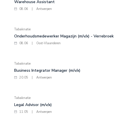
Warehouse Assistant
08.06
|
Antwerpen
Tabaknatie
Onderhoudsmedewerker Magazijn (m/v/x) - Verrebroek
08.06
|
Oost-Vlaanderen
Tabaknatie
Business Integrator Manager (m/v/x)
20.05
|
Antwerpen
Tabaknatie
Legal Advisor (m/v/x)
11.05
|
Antwerpen