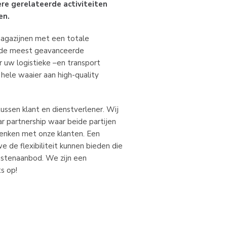
ere gerelateerde activiteiten
en.
magazijnen met een totale
 de meest geavanceerde
 uw logistieke –en transport
 hele waaier aan high-quality
tussen klant en dienstverlener. Wij
r partnership waar beide partijen
enken met onze klanten. Een
e de flexibiliteit kunnen bieden die
nstenaanbod. We zijn een
s op!