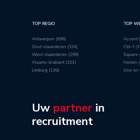
TOP REGIO
TOP W
Antwerpen (696)
Accent l
Oost-vlaanderen (334)
Ctrl-f (3
West-vlaanderen (299)
Square c
Vlaams-brabant (201)
Homini (
Limburg (136)
One on 
Uw
partner
in
recruitment