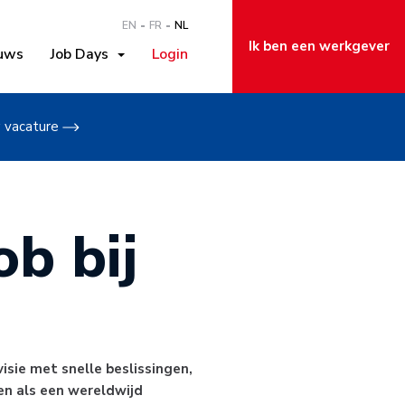
EN
FR
NL
Ik ben een werkgever
uws
Job Days
Login
w vacature
b bij
visie met snelle beslissingen,
en als een wereldwijd