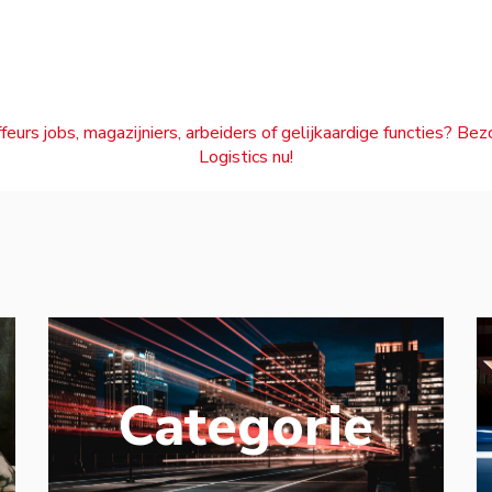
feurs jobs, magazijniers, arbeiders of gelijkaardige functies? Be
Logistics nu!
Categorie