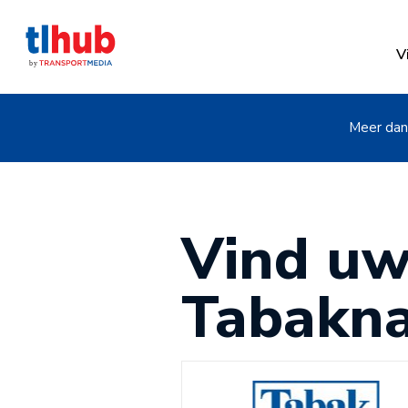
V
Meer dan 
Vind uw
Tabakna