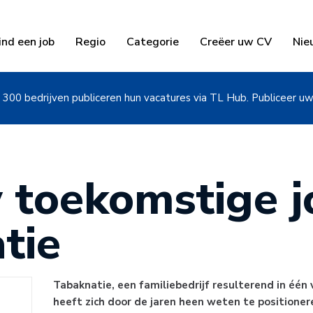
ind een job
Regio
Categorie
Creëer uw CV
Nie
300 bedrijven publiceren hun vacatures via TL Hub. Publiceer u
 toekomstige jo
tie
Tabaknatie, een familiebedrijf resulterend in één 
heeft zich door de jaren heen weten te positioner