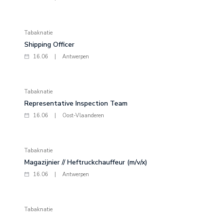
Tabaknatie
Shipping Officer
16.06
|
Antwerpen
Tabaknatie
Representative Inspection Team
16.06
|
Oost-Vlaanderen
Tabaknatie
Magazijnier // Heftruckchauffeur (m/v/x)
16.06
|
Antwerpen
Tabaknatie