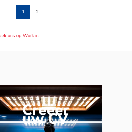
1
2
zoek ons op Work in
Creëer
uw CV