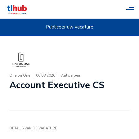
Tog
navi
Publiceer uw vacature
One on One
|
06.08.2026
|
Antwerpen
Account Executive CS
DETAILS VAN DE VACATURE