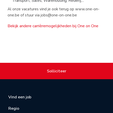
Transport, Sales, Warehousing, Rederij,...
Al onze vacatures vind je ook terug op www.one-on-
one.be of stuur via
jobs@one-on-one.be
Bekijk andere carrièremogelijkheden bij One on One
Solliciteer
Vind een job
Regio