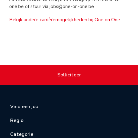
one.be of stuur via
jobs@one-on-one.be
Bekijk andere carrièremogelijkheden bij One on One
Solliciteer
Vind een job
Regio
Categorie