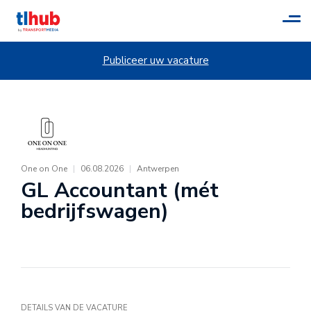
Tog
navi
Publiceer uw vacature
One on One
|
06.08.2026
|
Antwerpen
GL Accountant (mét
bedrijfswagen)
DETAILS VAN DE VACATURE