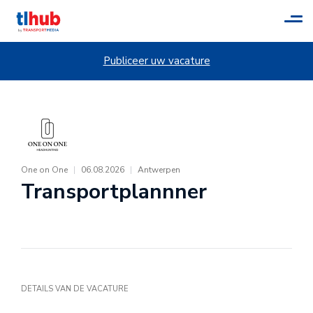
Tog
navi
Publiceer uw vacature
One on One
|
06.08.2026
|
Antwerpen
Transportplannner
DETAILS VAN DE VACATURE