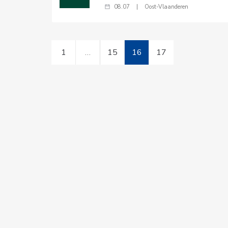
08.07
|
Oost-Vlaanderen
1
…
15
16
17