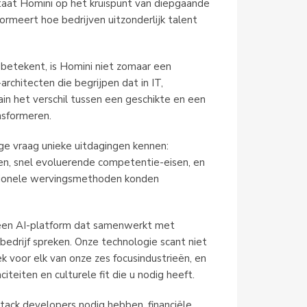
taat Homini op het kruispunt van diepgaande
ormeert hoe bedrijven uitzonderlijk talent
 betekent, is Homini niet zomaar een
-architecten die begrijpen dat in IT,
ain het verschil tussen een geschikte en een
nsformeren.
e vraag unieke uitdagingen kennen:
sen, snel evoluerende competentie-eisen, en
ditionele wervingsmethoden konden
 een AI-platform dat samenwerkt met
bedrijf spreken. Onze technologie scant niet
ek voor elk van onze zes focusindustrieën, en
teiten en culturele fit die u nodig heeft.
stack developers nodig hebben, financiële