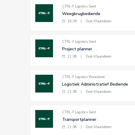
CTRL-F Logistics Gent
Weegbrugbediende
18.09
|
Oost-Vlaanderen
CTRL-F Logistics Gent
Project planner
22.08
|
Oost-Vlaanderen
CTRL-F Logistics Waasland
Logistiek Administratief Bediende
22.08
|
Oost-Vlaanderen
CTRL-F Logistics Gent
Transportplanner
21.08
|
Oost-Vlaanderen