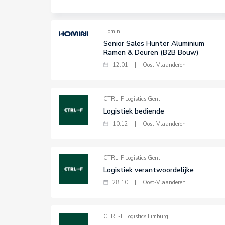
Homini
Senior Sales Hunter Aluminium
Ramen & Deuren (B2B Bouw)
12.01
|
Oost-Vlaanderen
CTRL-F Logistics Gent
Logistiek bediende
10.12
|
Oost-Vlaanderen
CTRL-F Logistics Gent
Logistiek verantwoordelijke
28.10
|
Oost-Vlaanderen
CTRL-F Logistics Limburg