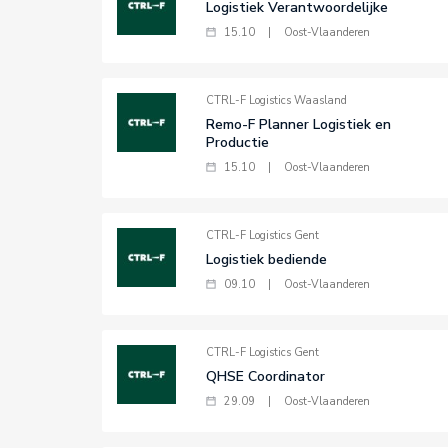
Logistiek Verantwoordelijke
15.10
|
Oost-Vlaanderen
CTRL-F Logistics Waasland
Remo-F Planner Logistiek en
Productie
15.10
|
Oost-Vlaanderen
CTRL-F Logistics Gent
Logistiek bediende
09.10
|
Oost-Vlaanderen
CTRL-F Logistics Gent
QHSE Coordinator
29.09
|
Oost-Vlaanderen