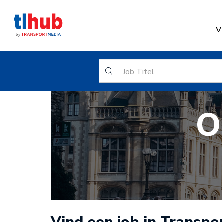
V
O
Vind een job in Transpor