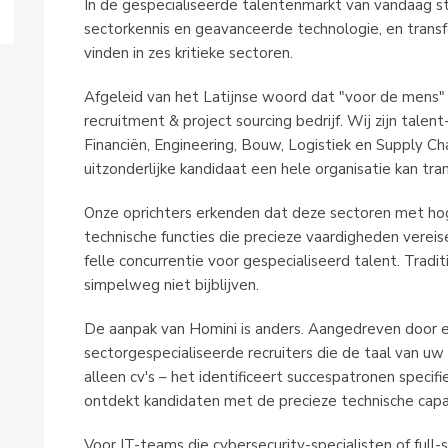
In de gespecialiseerde talentenmarkt van vandaag s
sectorkennis en geavanceerde technologie, en transf
vinden in zes kritieke sectoren.
Afgeleid van het Latijnse woord dat "voor de mens"
recruitment & project sourcing bedrijf. Wij zijn talent
Financiën, Engineering, Bouw, Logistiek en Supply Ch
uitzonderlijke kandidaat een hele organisatie kan tra
Onze oprichters erkenden dat deze sectoren met hog
technische functies die precieze vaardigheden verei
felle concurrentie voor gespecialiseerd talent. Tra
simpelweg niet bijblijven.
De aanpak van Homini is anders. Aangedreven door
sectorgespecialiseerde recruiters die de taal van uw 
alleen cv's – het identificeert succespatronen specifi
ontdekt kandidaten met de precieze technische capaci
Voor IT-teams die cybersecurity-specialisten of full-