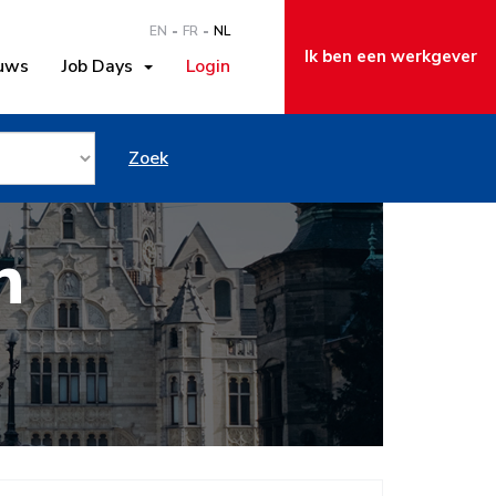
EN
FR
NL
Ik ben een werkgever
uws
Job Days
Login
Zoek
n