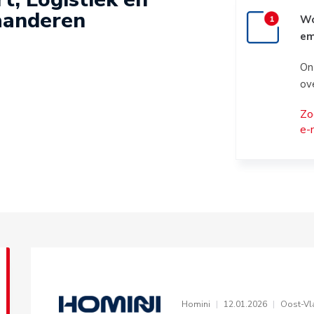
aanderen
Wo
em
On
ov
Zo
e-
Homini
|
12.01.2026
|
Oost-Vl