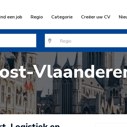
ind een job
Regio
Categorie
Creëer uw CV
Nie
ost-Vlaandere
t, Logistiek en