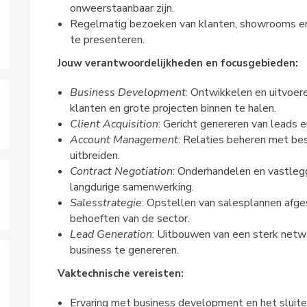
onweerstaanbaar zijn.
Regelmatig bezoeken van klanten, showrooms e
te presenteren.
Jouw verantwoordelijkheden en focusgebieden:
Business Development
: Ontwikkelen en uitvoer
klanten en grote projecten binnen te halen.
Client Acquisition
: Gericht genereren van leads 
Account Management
: Relaties beheren met be
uitbreiden.
Contract Negotiation
: Onderhandelen en vastleg
langdurige samenwerking.
Salesstrategie
: Opstellen van salesplannen afg
behoeften van de sector.
Lead Generation
: Uitbouwen van een sterk netw
business te genereren.
Vaktechnische vereisten:
Ervaring met business development en het sluite