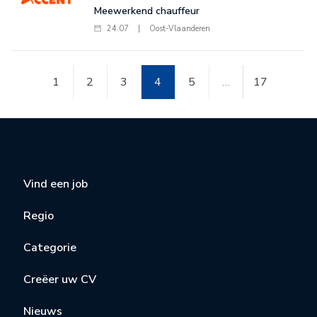
Meewerkend chauffeur
24.07
|
Oost-Vlaanderen
1
2
3
4
5
…
17
Vind een job
Regio
Categorie
Creëer uw CV
Nieuws