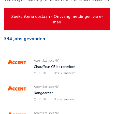
Ontvang de laatste jobs die met uw criteria overeenkomen
Zoekcriteria opslaan - Ontvang meldingen via e-
mail
334
jobs gevonden
Accent Logistics NV
Chauffeur CE betonmixer
31.07
|
Oost-Vlaanderen
Accent Logistics NV
Rangeerder
31.07
|
Oost-Vlaanderen
Accent Logistics NV