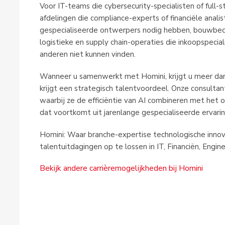
Voor IT-teams die cybersecurity-specialisten of full-
afdelingen die compliance-experts of financiële anali
gespecialiseerde ontwerpers nodig hebben, bouwbedr
logistieke en supply chain-operaties die inkoopspecia
anderen niet kunnen vinden.
Wanneer u samenwerkt met Homini, krijgt u meer dan
krijgt een strategisch talentvoordeel. Onze consult
waarbij ze de efficiëntie van AI combineren met he
dat voortkomt uit jarenlange gespecialiseerde ervarin
Homini: Waar branche-expertise technologische inn
talentuitdagingen op te lossen in IT, Financiën, Engin
Bekijk andere carrièremogelijkheden bij Homini