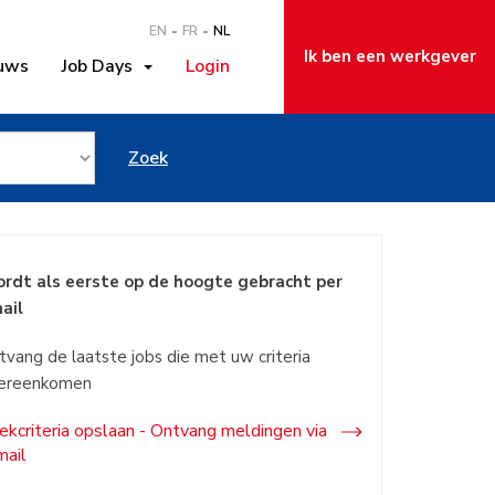
EN
FR
NL
Ik ben een werkgever
uws
Job Days
Login
lo
Zoek
rdt als eerste op de hoogte gebracht per
ail
tvang de laatste jobs die met uw criteria
ereenkomen
ekcriteria opslaan - Ontvang meldingen via
mail