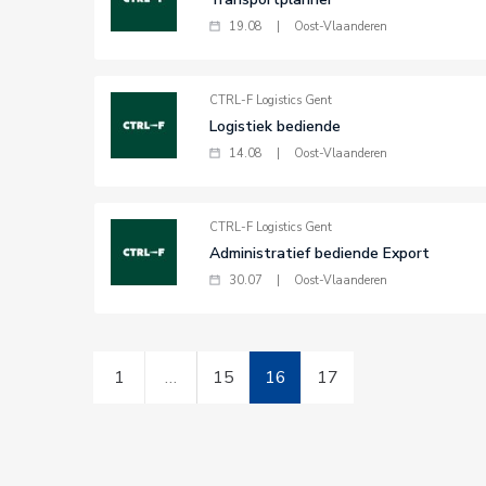
19.08
|
Oost-Vlaanderen
CTRL-F Logistics Gent
Logistiek bediende
14.08
|
Oost-Vlaanderen
CTRL-F Logistics Gent
Administratief bediende Export
30.07
|
Oost-Vlaanderen
1
…
15
16
17