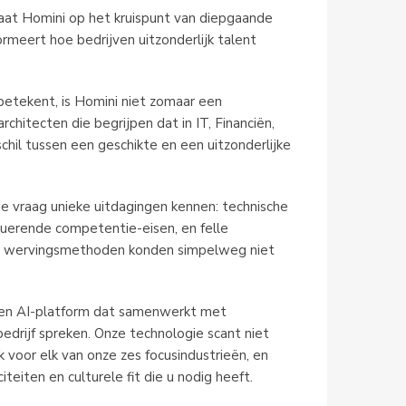
aat Homini op het kruispunt van diepgaande
rmeert hoe bedrijven uitzonderlijk talent
betekent, is Homini niet zomaar een
architecten die begrijpen dat in IT, Financiën,
chil tussen een geschikte en een uitzonderlijke
 vraag unieke uitdagingen kennen: technische
oluerende competentie-eisen, en felle
ele wervingsmethoden konden simpelweg niet
een AI-platform dat samenwerkt met
bedrijf spreken. Onze technologie scant niet
ek voor elk van onze zes focusindustrieën, en
eiten en culturele fit die u nodig heeft.