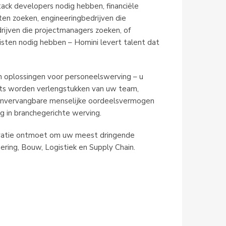
stack developers nodig hebben, financiële
sten zoeken, engineeringbedrijven die
ijven die projectmanagers zoeken, of
listen nodig hebben – Homini levert talent dat
 oplossingen voor personeelswerving – u
ants worden verlengstukken van uw team,
t onvervangbare menselijke oordeelsvermogen
g in branchegerichte werving.
ovatie ontmoet om uw meest dringende
eering, Bouw, Logistiek en Supply Chain.