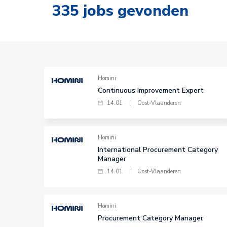
335
jobs gevonden
Homini
Continuous Improvement Expert
14.01
|
Oost-Vlaanderen
Homini
International Procurement Category
Manager
14.01
|
Oost-Vlaanderen
Homini
Procurement Category Manager