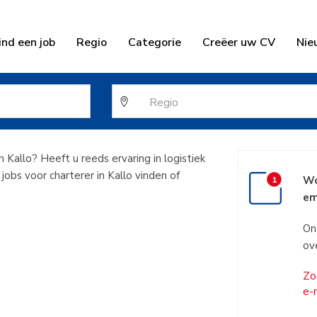
ind een job
Regio
Categorie
Creëer uw CV
Nie
harterer in Kal
 Kallo? Heeft u reeds ervaring in logistiek
jobs voor charterer in Kallo vinden of
Wo
em
On
ov
Zo
e-